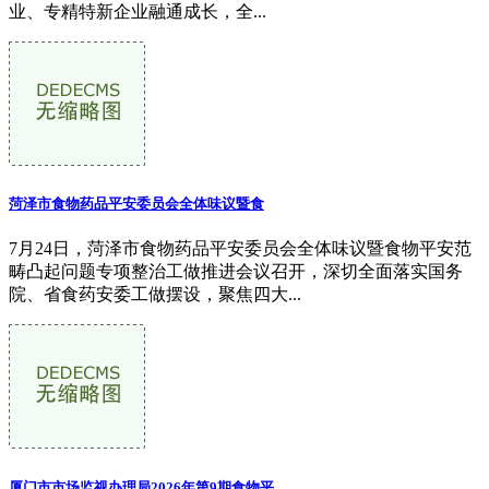
业、专精特新企业融通成长，全...
菏泽市食物药品平安委员会全体味议暨食
7月24日，菏泽市食物药品平安委员会全体味议暨食物平安范
畴凸起问题专项整治工做推进会议召开，深切全面落实国务
院、省食药安委工做摆设，聚焦四大...
厦门市市场监视办理局2026年第9期食物平