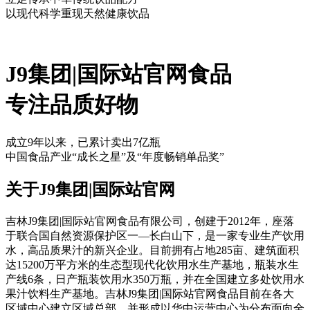
以现代科学重现天然健康饮品
J9集团|国际站官网食品
专注品质好物
成立9年以来，已累计卖出7亿瓶
中国食品产业“成长之星”及“年度畅销单品奖”
关于J9集团|国际站官网
吉林J9集团|国际站官网食品有限公司，创建于2012年，座落
于联合国自然资源保护区一—长白山下，是一家专业生产饮用
水，高品质果汁的新兴企业。目前拥有占地285亩、建筑面积
达15200万平方米的生态型现代化饮用水生产基地，瓶装水生
产线6条，日产瓶装饮用水350万瓶，并在全国建立多处饮用水
果汁饮料生产基地。吉林J9集团|国际站官网食品目前在各大
区域中心建立区域总部，并形成以华中运营中心为分布面向全