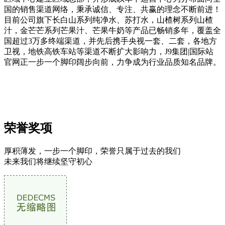
国的销售渠道网络，秉承诚信、专注、共赢的理念不断前进！
目前公司旗下长白山系列纯净水、苏打水，山楂树系列山楂
汁，金芒芒系列芒果汁、芒果牛奶等产品已畅销多年，覆盖全
国超过3万多终端渠道，并先后携手央视一套、二套，各地方
卫视，地铁高铁车站等渠道不断扩大影响力，J9集团|国际站
官网正一步一个脚印阔步向前，力争成为行业品质知名品牌。
在线咨询
荣誉奖项
厚积薄发，一步一个脚印，荣誉只属于过去的我们
未来我们将继续坚守初心