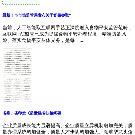
最新！市市场监管局发布关于积极参取“
当前，人工智能取互联网手艺正深度融入食物平安监管范畴，
互联网+AI监管已成为提拔食物平安办理程度、精准防备风
险、落实食物平安从体义务，是每一...
省委、省印发《质量强省扶植纲要
企业质量成长能力显著提高。企业质量立异机制愈加完美，质
量办理系统愈加健全，质量人才步队愈加强大。领航型龙头企