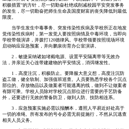
积极措置”的方针，尽一切勤奋杜绝或削减校园平安突发事务
的发生，尽一切勤奋把师生生命及国度财富的丧失降低到最低
限度。
当学生发生中毒事务、突发传染性疾病及学校所正在地发
觉传染性疾病时，第一发觉人要按照病情及中毒环境，当即向
学校带领演讲，并拨打120德律风。学校带领要按照现场环境
启动响应应急预案，并向鹏泉街育办公室演讲。
2．敏捷采纳诸如堵截电源、设置平安隔离带等无效办
法，并亲近关心连带建建物的平安情况，消弭继发性。
1．高度注沉，积极防止。要降服大意义想，高度注沉防
盗工做，健全轨制、加强值班巡查。人员要熟悉学校各个沉点
部位的、存放物品以及做案者可能逃离的线，做到不让做案者
有隙可乘。学校人员除对学校沉点部位进行需要的手艺防备
外，还要进行无效的警备防卫，做到人防、技防相连系。
3．应急预案实施必需以报酬本，遵照人平易近好处高于
一切的准绳。所有发布的号令必需无前提施行，不然从沉逃查
相关人员义务。