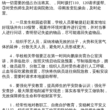
纳一切需要的侵占办法将其、，同时拨打110、120请求援帮。
③对受伤师生及时送病院救治。 ④阐发变乱缘由，及时处
置。
3．一旦发生校园盗窃案，学校人员要敏捷赶赴案发地址
好现场并向110报警，视案件环境对案件进行定性，并对当事
人进行问话，查明登记失盗的物品，尽可能逃回失盗物品。
3．组织手艺人员，采纳准确无效的法子，火势和无害气
体的延伸，分散无关人员，避免对人员形成更大。
4．学校相关带领要正在第一时间向鹏泉街育办公室演
讲，并亲临批示，按照灾情启动应急预案，节制场面地步，拥
堵，做员疏导、分散工做；组织人员对受伤者进行人工呼吸、
止血等应吃紧救措置，尽快将伤病员送往病院急救，妥帖安设
伤员，需要时请求本地援助帮帮。
6．要强化平安教育，提高师生的平安防备认识；强化平
安查抄，最大限度地削减平安现患；落实各项平安工做轨制，
无效保障师生生命和学校财富平安。
1．经常性地对教职工、自救自护教育，安稳树立平安义