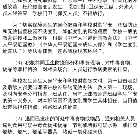
①加强文明礼貌教育，严禁师生正在外惹事，排查化解矛
盾胶葛，杜绝侵害变乱发生。 ②加强门卫保安工做，外来人
员未经答应，学校门卫（保安人员）不得放行。
为了切实保障师生的身心健康和学校财富平安，积极防止
和无效措置校园不测变乱，降低变乱的风险程度，学校一般的
教育讲授和工做次序，根据《中华人平易近国教育法》《中华
人平易近国教》《中华人平易近国未成年人保》和《学生变乱
处置法子》等法令律例，连系我校现实环境？。
（3）积极共同卫生防疫部分和事务现场，对中毒食物、
物品等取样留验，对相关场合、人员进行致病要素的排查。
学校发生师生人身平安和学校财富丧失时，第一目击者以
及后续人员要当即演讲校长采纳无效办法，救人第一，现场。
及时向安全公司报案。班从任、当堂上课教师是班级学生平安
的第一义务人，对本班级因不测变乱而学生具体担任。当日值
班带领担任指点、帮帮班从任处置。
（2）逃回已发出的可疑中毒食物或物品，通知相关人员
遏制食用可疑中毒食物和物品；节制或堵截可疑水源，或排查
燃烧、燃气、燃油等器具，堵截一氧化碳来历。