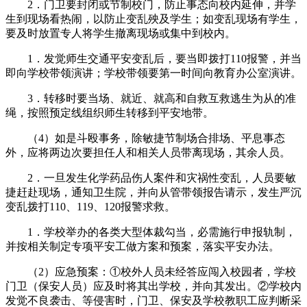
2．门卫要封闭或节制校门，防止事态向校内延伸，并学
生到现场看热闹，以防止变乱殃及学生；如变乱现场有学生，
要及时放置专人将学生撤离现场或集中到校内。
1．发觉师生交通平安变乱后，要当即拨打110报警，并当
即向学校带领演讲；学校带领要第一时间向教育办公室演讲。
3．转移时要当场、就近、就高和自救互救逃生为从的准
绳，按照预定线组织师生转移到平安地带。
（4）如是斗殴事务，除敏捷节制场合排场、平息事态
外，应将两边次要担任人和相关人员带离现场，其余人员。
2．一旦发生化学药品伤人案件和灾祸性变乱，人员要敏
捷赶赴现场，通知卫生院，并向从管带领报告请示，发生严沉
变乱拨打110、119、120报警求救。
1．学校举办的各类大型体裁勾当，必需施行申报轨制，
并按相关制定专项平安工做方案和预案，落实平安办法。
（2）应急预案：①校外人员未经答应闯入校园者，学校
门卫（保安人员）应及时将其出学校，并向其发出。②学校内
发觉不良袭击、等侵害时，门卫、保安及学校教职工应判断采