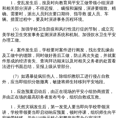
1．变乱发生后，按及时向教育局平安工做带领小组演讲
和相关部分演讲，不得迟报、、瞒报和漏报，演讲要细致、精
确。需要时，派出人员到次要口期待、指导救 援人员、车
辆。措置过程中，要及时演讲事务历程环境。
（5）加强学校卫生防疫和风行性流行症的节制，成立完
美学校卫生突发事务监测演讲系统和机制。加强饮水卫生平安
办理工做。
4．案件发生后，学校要对案件进行阐发，找出变乱缘由
及工做中的缝隙，同时做好善后工做，防止再次失盗，并就案
件形成的经济丧失、查询拜访颠末以及对相关义务者的处置看
法进行书面总结，呈报上级从管部分。
（7）如遇暴徒疯狂伤人，除组织教职工进行侵占自救
外，应当即组织分散撤离，敏捷将师生转移到平安地段。
1．应急预案启动后，由正在现场的平安小组协商措置，
并由正在场的最高职务者发布号令，组织自救或互救。
1．天然灾祸发生后，第一发觉人要当即向学校带领演
讲，学校带领要当即启动响应预案，顿时停课，组织师生向平
安地带转移，并向110批示核心和鹏泉街育办公室演讲。