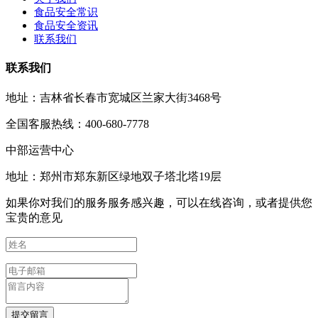
食品安全常识
食品安全资讯
联系我们
联系我们
地址：吉林省长春市宽城区兰家大街3468号
全国客服热线：400-680-7778
中部运营中心
地址：郑州市郑东新区绿地双子塔北塔19层
如果你对我们的服务服务感兴趣，可以在线咨询，或者提供您
宝贵的意见
提交留言