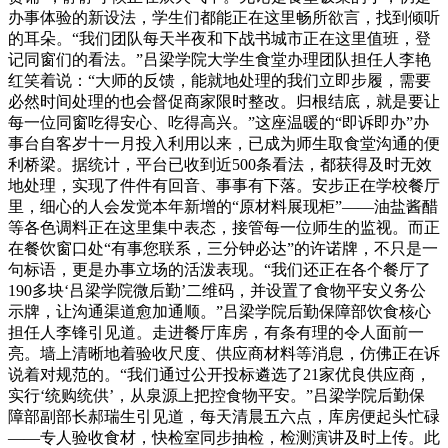
办事体验的新设法，学生们都能正在这里畅所欲言，找到倾听
的耳朵。“我们团队每天半夜和下战书城市正在这里值班，登
记同窗们的看法。”吕梁学院大学生食堂办理团队担任人李艳
红笑着说：“大师的反馈，能就地处理的我们立即步履，需要
必然时间处理的也会督促商家限时整改。归根结底，就是要让
每一位同窗吃得安心、吃得高兴。”这座温暖的“即诉即办”办
事台自客岁十一月投入利用以来，已成为师生取食堂沟通的便
利桥梁。据统计，平台已收到近500条看法，都获得及时无效
地处理，实现了件件有回音、事事有下落。安步正在学校餐厅
里，细心的人会发觉本年新增的“原材料展现柜”——油盐酱醋
等各色调料正在这里集中表态，接管每一位师生的监视。而正
在餐饮窗口处“有事您联系，三分钟必达”的许诺牌，不只是一
句标语，更是办事立场的活泼表现。“我们还正在各个餐厅了
190多块‘吕梁学院微后勤’二维码，并设置了食物平安义务公
示牌，让沟通渠道愈加通顺。”吕梁学院后勤保障部饮食核心
担任人李锋引见道。走进餐厅库房，有条有理的令人面前一
亮。墙上清晰地着验收尺度、供应商材料等消息，仿佛正在诉
说着对规范的。“我们通过公开投标遴选了21家优良供应商，
实行‘统购统供’，从泉源上把控食物平安。”吕梁学院后勤保
障部副部长郝瑞生引见道，每天清晨五六点，库房便起头忙碌
——专人验收食材，快检室同步抽检，检测演讲及时上传。此