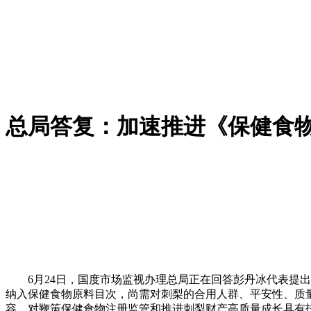
总局答复：加速推进《保健食物
6月24日，国度市场监视办理总局正在回答彭丹冰代表提出
纳入保健食物原料目次，尚需对刺梨的合用人群、平安性、质
容，对鞭策保健食物注册监管和推进刺梨财产高质量成长具有