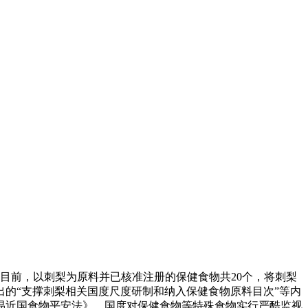
目前，以刺梨为原料并已核准注册的保健食物共20个，将刺梨
的“支撑刺梨相关国度尺度研制和纳入保健食物原料目次”等内
易近国食物平安法》，国度对保健食物等特殊食物实行严酷监视