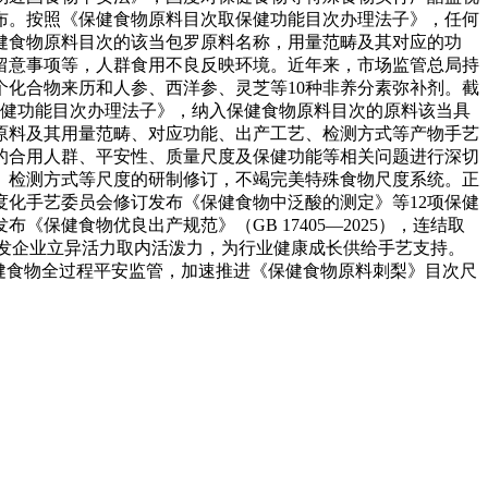
布。按照《保健食物原料目次取保健功能目次办理法子》，任何
健食物原料目次的该当包罗原料名称，用量范畴及其对应的功
留意事项等，人群食用不良反映环境。近年来，市场监管总局持
个化合物来历和人参、西洋参、灵芝等10种非养分素弥补剂。截
取保健功能目次办理法子》，纳入保健食物原料目次的原料该当具
原料及其用量范畴、对应功能、出产工艺、检测方式等产物手艺
的合用人群、平安性、质量尺度及保健功能等相关问题进行深切
、检测方式等尺度的研制修订，不竭完美特殊食物尺度系统。正
度化手艺委员会修订发布《保健食物中泛酸的测定》等12项保健
健食物优良出产规范》（GB 17405—2025），连结取
，激发企业立异活力取内活泼力，为行业健康成长供给手艺支持。
健食物全过程平安监管，加速推进《保健食物原料刺梨》目次尺