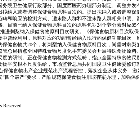
国务院卫生健康行政部分、国度西医药办理部分制定、调整并发
出拟纳入或者调整保健食物原料目次的。提出拟纳入或者调整保
范畴和响应的检测方式、适末路人群和不适末路人群相关申明、
。目前已纳入保健食物原料目次的原料包罗24个养分素对应85
。二、推进刺梨纳入保健食物原料目次研究。《保健食物原料目次
物中曾经利用，原料对应的功能曾经纳入现行的保健功能目次；
的保健食物共20个，将刺梨纳入保健食物原料目次，尚需对刺梨
监管总局指点全国特殊食物尺度化手艺委员会开展特殊食物原料
尺度的研制。正在保健食物检测方式范畴，指点全国特殊食物尺
平安根本尺度供给，市场监管总局共同国度卫生健康委修订发布《保
同性，指点保健食物出产企业规范出产流程管控，落实企业从体义务
安“四个最严”要求，严酷规范保健食物注册取存案办理，加强保
Reserved