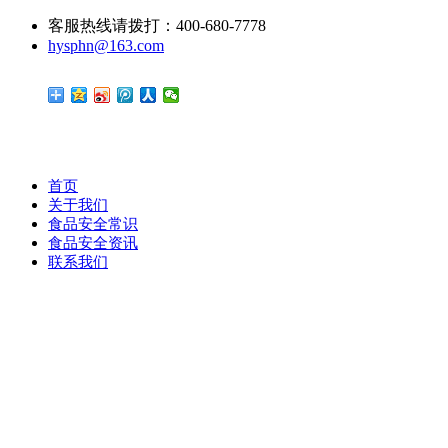
客服热线请拨打：400-680-7778
hysphn@163.com
首页
关于我们
食品安全常识
食品安全资讯
联系我们