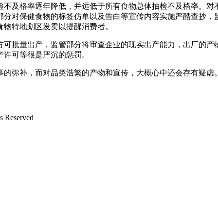
检不及格率逐年降低，并远低于所有食物总体抽检不及格率。对
部分对保健食物的标签仿单以及告白等宣传内容实施严酷查抄，
食物特地划区发卖以提醒消费者。
可批量出产，监管部分将审查企业的现实出产能力，出厂的产物
产许可等很是严沉的惩罚。
的弥补，而对品类浩繁的产物和宣传，大概心中还会存有疑虑。
Reserved