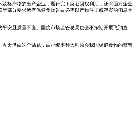
不及格产物的出产企业，履行完下架召回权利后，还将面对企业
监管部分要求所有保健食物告白必需以产物注册或存案的消息为
平安且质量不变。国度市场监管总局也会不按期开展飞翔查
今天借由这个话题，由小编率领大师领会我国保健食物的监管