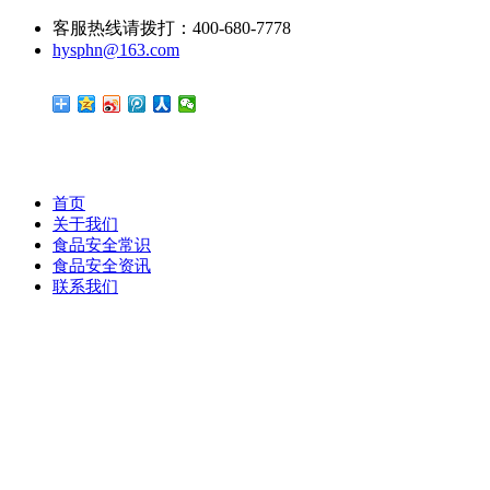
客服热线请拨打：400-680-7778
hysphn@163.com
首页
关于我们
食品安全常识
食品安全资讯
联系我们