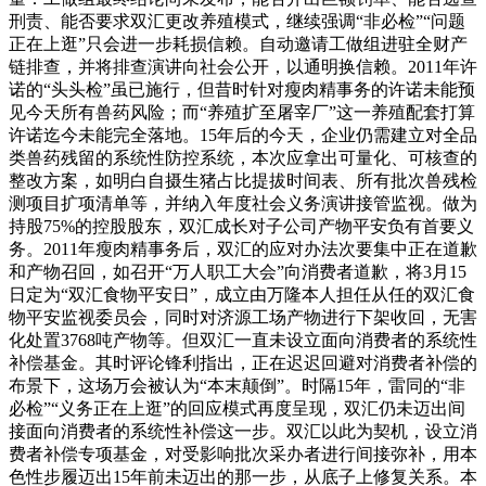
刑责、能否要求双汇更改养殖模式，继续强调“非必检”“问题
正在上逛”只会进一步耗损信赖。自动邀请工做组进驻全财产
链排查，并将排查演讲向社会公开，以通明换信赖。2011年许
诺的“头头检”虽已施行，但昔时针对瘦肉精事务的许诺未能预
见今天所有兽药风险；而“养殖扩至屠宰厂”这一养殖配套打算
许诺迄今未能完全落地。15年后的今天，企业仍需建立对全品
类兽药残留的系统性防控系统，本次应拿出可量化、可核查的
整改方案，如明白自摄生猪占比提拔时间表、所有批次兽残检
测项目扩项清单等，并纳入年度社会义务演讲接管监视。做为
持股75%的控股股东，双汇成长对子公司产物平安负有首要义
务。2011年瘦肉精事务后，双汇的应对办法次要集中正在道歉
和产物召回，如召开“万人职工大会”向消费者道歉，将3月15
日定为“双汇食物平安日”，成立由万隆本人担任从任的双汇食
物平安监视委员会，同时对济源工场产物进行下架收回，无害
化处置3768吨产物等。但双汇一直未设立面向消费者的系统性
补偿基金。其时评论锋利指出，正在迟迟回避对消费者补偿的
布景下，这场万会被认为“本末颠倒”。时隔15年，雷同的“非
必检”“义务正在上逛”的回应模式再度呈现，双汇仍未迈出间
接面向消费者的系统性补偿这一步。双汇以此为契机，设立消
费者补偿专项基金，对受影响批次采办者进行间接弥补，用本
色性步履迈出15年前未迈出的那一步，从底子上修复关系。本