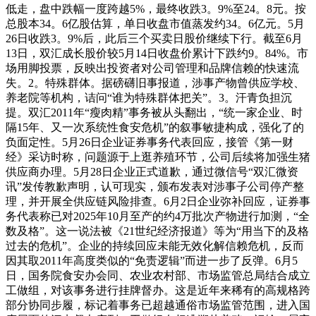
低走，盘中跌幅一度跨越5%，最终收跌3。9%至24。8元。按
总股本34。6亿股估算，单日收盘市值蒸发约34。6亿元。5月
26日收跌3。9%后，此后三个买卖日股价继续下行。截至6月
13日，双汇成长股价较5月14日收盘价累计下跌约9。84%。市
场用脚投票，反映出投资者对公司管理和品牌信赖的快速流
失。2。特殊群体。据磅礴旧事报道，涉事产物曾供应学校、
养老院等机构，诘问“谁为特殊群体把关”。3。汗青负担沉
提。双汇2011年“瘦肉精”事务被从头翻出，“统一家企业、时
隔15年、又一次系统性食安危机”的叙事敏捷构成，强化了的
负面定性。5月26日企业证券事务代表回应，接管《第一财
经》采访时称，问题源于上逛养殖环节，公司后续将加强生猪
供应商办理。5月28日企业正式道歉，通过微信号“双汇微资
讯”发传教歉声明，认可现实，颁布发表对涉事子公司停产整
理，并开展全供应链风险排查。6月2日企业弥补回应，证券事
务代表称已对2025年10月至产的约4万批次产物进行加测，“全
数及格”。这一说法被《21世纪经济报道》等为“用当下的及格
过去的危机”。企业的持续回应未能无效化解信赖危机，反而
因其取2011年高度类似的“免责逻辑”而进一步了反弹。6月5
日，国务院食安办会同、农业农村部、市场监管总局结合成立
工做组，对该事务进行挂牌督办。这是近年来稀有的高规格跨
部分协同步履，标记着事务已超越通俗市场监管范围，进入国