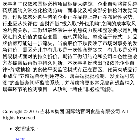
次事务了仅依赖国标必检项目标庞大缝隙。企业自动将常见兽
药残留纳入常态化检测范畴，而非比及相关部分抽检时发觉问
题。过度依赖外购生猪的企业正在品控上存正在布局性劣势。
行业应从头评估“全财产链”投入取“外包采购”之间的成本取风
险均衡关系。工做组最终演讲中的惩罚力度和整改要求是判断
双汇持久价值的焦点变量。若惩罚较轻、整改流于形式，则品
牌信赖可能进一步流失。当前股价下跌反映了市场对事务的发
急订价。需区分此中有几多是一次性商誉丧失，有几多是公司
贸易模式面对的持久折价。期待工做组结论和公司本色性整改
方案披露后再做中持久判断。本次事务反映出“仅依托企业自
律+终端抽检”的食物平安监管模式存正在盲区。鞭策肉成品行
业成立“养殖端兽药利用存案、屠宰端批批检测、发卖端可逃
溯”的全链条闭环监管系统，并考虑将更多常见兽药残留纳入
屠宰环节的检测项目，从轨制上堵住“非必检”缝隙。
Copyright © 2016 吉林J9集团|国际站官网食品有限公司.All
Rights Reserved
友情链接：