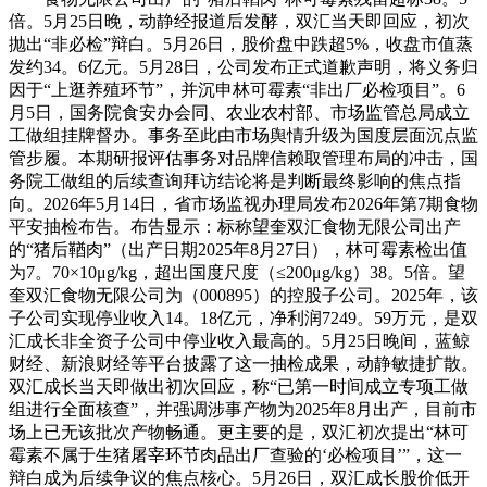
倍。5月25日晚，动静经报道后发酵，双汇当天即回应，初次
抛出“非必检”辩白。5月26日，股价盘中跌超5%，收盘市值蒸
发约34。6亿元。5月28日，公司发布正式道歉声明，将义务归
因于“上逛养殖环节”，并沉申林可霉素“非出厂必检项目”。6
月5日，国务院食安办会同、农业农村部、市场监管总局成立
工做组挂牌督办。事务至此由市场舆情升级为国度层面沉点监
管步履。本期研报评估事务对品牌信赖取管理布局的冲击，国
务院工做组的后续查询拜访结论将是判断最终影响的焦点指
向。2026年5月14日，省市场监视办理局发布2026年第7期食物
平安抽检布告。布告显示：标称望奎双汇食物无限公司出产
的“猪后鞧肉”（出产日期2025年8月27日），林可霉素检出值
为7。70×10μg/kg，超出国度尺度（≤200μg/kg）38。5倍。望
奎双汇食物无限公司为（000895）的控股子公司。2025年，该
子公司实现停业收入14。18亿元，净利润7249。59万元，是双
汇成长非全资子公司中停业收入最高的。5月25日晚间，蓝鲸
财经、新浪财经等平台披露了这一抽检成果，动静敏捷扩散。
双汇成长当天即做出初次回应，称“已第一时间成立专项工做
组进行全面核查”，并强调涉事产物为2025年8月出产，目前市
场上已无该批次产物畅通。更主要的是，双汇初次提出“林可
霉素不属于生猪屠宰环节肉品出厂查验的‘必检项目’”，这一
辩白成为后续争议的焦点核心。5月26日，双汇成长股价低开