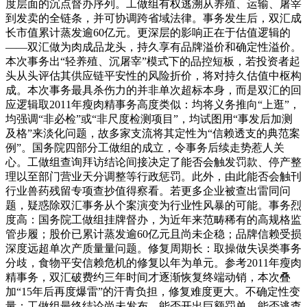
度层面的沉点督办序列。工做组有权逃溯从养殖、运输、屠宰
到发卖的全链条，并可协调跨省域法律。事务发生后，双汇成
长市值累计蒸发逾60亿元。更深层的影响正在于估值逻辑的
——双汇做为肉成品龙头，持久享有品牌溢价和确定性溢价。
本次事务出“轻养殖、沉屠宰”模式下的品控短板，若投资者起
头从头评估其供应链平安性的风险折价，将对持久估值中枢构
成。本次事务最具杀伤力的并非单次超标本身，而是双汇的回
应逻辑取2011年瘦肉精事务高度类似：均将义务推向“上逛”，
均强调“非必检”或“非尺度检测项目”，均试图用“事发后加测
及格”来淡化问题，故多家支流将其定性为“信赖透支的典范案
例”。国务院四部分工做组的成立，令事务后续走势惹人关
心。工做组查询拜访结论间接决定了能否会触发罚款、停产整
理以至部门营业天分调整等行政惩罚。此外，由此能否会触刊
行业兽药残留专项查抄值得察看。若更多企业被查出雷同问
题，疑惑除双汇事务从个案演变为行业性风暴的可能。事务烈
度高：国务院工做组挂牌督办，为近年来范畴稀有的高规格监
管步履；股价已累计蒸发逾60亿元且尚未企稳；品牌信赖受损
深度远超单次产质量量问题。修复周期长：取操做失误类事务
分歧，食物平安信赖危机的修复以年为单元。参考2011年瘦肉
精事务，双汇破费约三年时间才逐渐恢复终端动销，本次叠
加“15年后再度爆雷”的汗青负担，修复难度更大。不确定性变
量：工做组最终结论尚未发布，能否开出巨额罚单、能否逃查