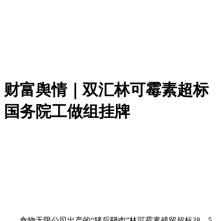
财富舆情｜双汇林可霉素超标
国务院工做组挂牌
食物无限公司出产的“猪后鞧肉”林可霉素残留超标38。5