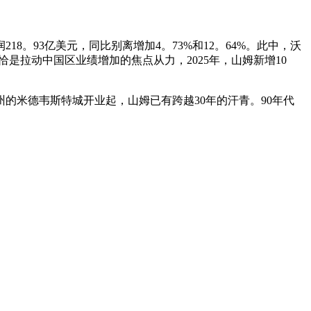
8。93亿美元，同比别离增加4。73%和12。64%。此中，沃
是拉动中国区业绩增加的焦点从力，2025年，山姆新增10
的米德韦斯特城开业起，山姆已有跨越30年的汗青。90年代