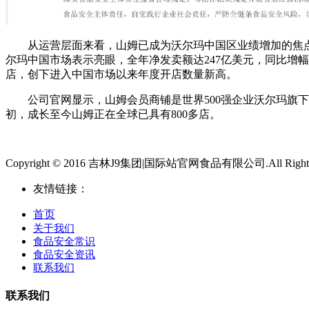
从运营层面来看，山姆已成为沃尔玛中国区业绩增加的焦点支柱。沃
尔玛中国市场表示亮眼，全年净发卖额达247亿美元，同比增幅
店，创下进入中国市场以来年度开店数量新高。
公司官网显示，山姆会员商铺是世界500强企业沃尔玛旗下的
初，成长至今山姆正在全球已具有800多店。
Copyright © 2016 吉林J9集团|国际站官网食品有限公司.All Rights 
友情链接：
首页
关于我们
食品安全常识
食品安全资讯
联系我们
联系我们