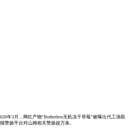
月，网红产物“Botherless无机冻干草莓”被曝出代工场取
黑猫赞扬平台对山姆相关赞扬超万条。