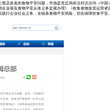
彀店多发的食物平安问题，市场监管总局依法对沃尔玛（中国）
锁企业落实食物平安从体义务监视办理》《收集食物发卖运营者
目践行企业社会义务，全链条食物平安风险，切实保障饮食平安