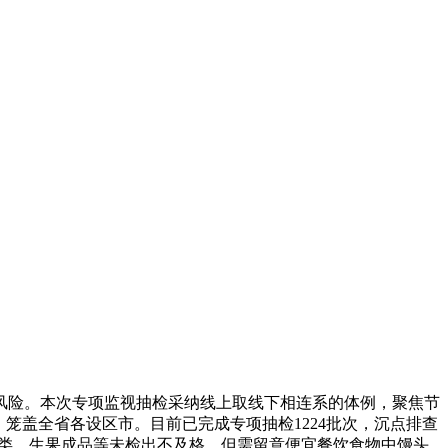
险。本次专项监视抽检采纳线上取线下相连系的体例，聚焦节
笼盖全省各设区市。目前已完成专项抽检1224批次，沉点排查
酒类、生果成品等未检出不及格，但需留意便宜餐饮食物中馒头