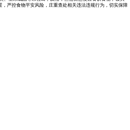
置，严控食物平安风险，庄重查处相关违法违规行为，切实保障