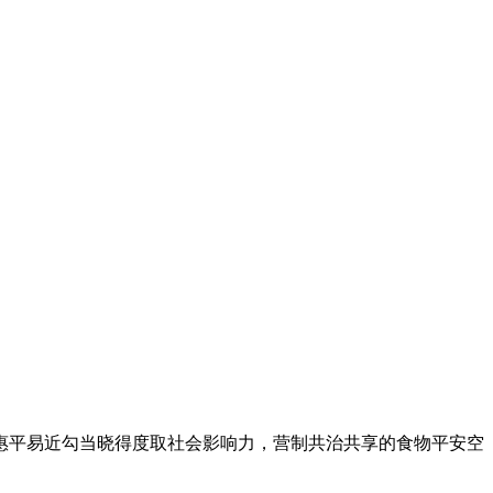
平易近勾当晓得度取社会影响力，营制共治共享的食物平安空