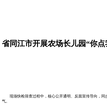
省同江市开展农场长儿园“你点
现场快检筛查过程中，核心公开通明、反面宣传导向，同步
气。