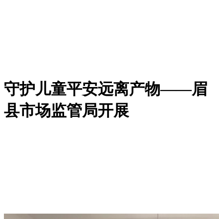
守护儿童平安远离产物——眉
县市场监管局开展