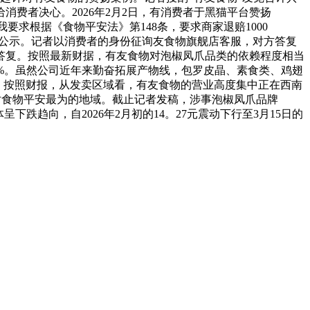
消费者决心。2026年2月2日，有消费者于黑猫平台赞扬
要求根据《食物平安法》第148条，要求商家退赔1000
外公示。记者以消费者的身份征询友食物旗舰店客服，对方答复
答复。按照最新财据，有友食物对泡椒凤爪品类的依赖程度相当
2。43%。虽然公司近年来勤奋拓展产物线，包罗皮晶、素食类、鸡翅
1%。按照财报，从发卖区域看，有友食物的营业高度集中正在西南
费者对食物平安最为的地域。截止记者发稿，涉事泡椒凤爪品牌
趋向，自2026年2月初的14。27元震动下行至3月15日的