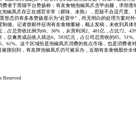
，有消费者于黑猫平台赞扬称：有友食物泡椒凤爪含甲由腿，求彻查给
有友泡椒凤爪存正在感官非常（腥味、未熟），思疑不合适尺度。 我
置形态仍有多条赞扬显示为“处置中”，尚无明白的处理方案对
度制做。记者曾邮件征询有友食物董秘，截止发稿，未收到具体
元，占总营收比例为66。36% ，从营利润2。481亿，占比7
年，仅禽类成品收入就达6。593亿元，占公司总营收的85。5
%和26。61%。这个区域恰是泡椒凤爪消费的焦点市场，也是消
被搜刮到，有友牌泡椒凤爪仍可被采办，近期有友食物股价全体呈下跌
Reserved