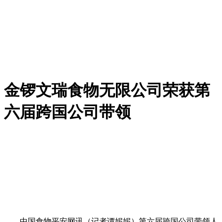
金锣文瑞食物无限公司荣获第
六届跨国公司带领
中国食物平安网讯（记者谭妮妮）第六届跨国公司带领人