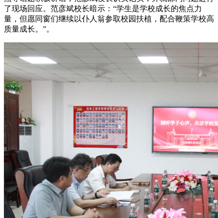
了现场回应。范彦斌校长暗示：“学生是学校成长的焦点力
量，但愿同窗们继续以仆人翁参取校园扶植，配合鞭策学校高
质量成长。”。