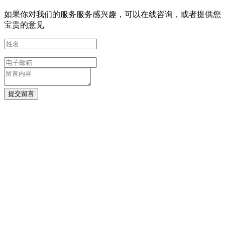
如果你对我们的服务服务感兴趣，可以在线咨询，或者提供您
宝贵的意见
提交留言