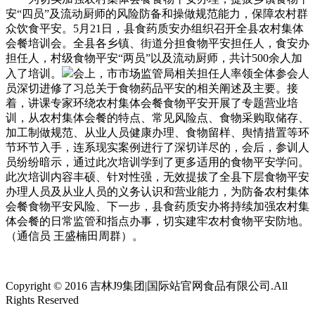
安“四员”及流动厨师的风险防备和操做规范能力，保障农村群
众饮食平安。5月21日，县食药质安办组织召开全县农村集体
会餐培训会。全县各乡镇、街道分担食物平安担任人，食安办
担任人，村级食物平安“两员”以及流动厨师，共计500余人加
入了培训。
会上，市市场监管局相关担任人率领全体参会人
员深切进修了习总关于食物药品平安的相关阐述及主要。接
着，讲课专家环绕农村集体会餐食物平安开展了专题营业培
训，从农村集体会餐的特点、常见风险点、食物采购取储存、
加工制做规范、从业人员健康办理、食物留样、舆情措置等环
节环节入手，连系现实案例进行了深切详尽的，会后，参训人
员纷纷暗示，通过此次培训学到了更多适用的食物平安学问。
此次培训内容丰硕、针对性强，无效提拔了全县下层食物平安
办理人员及从业人员的义务认识和营业能力，为防备农村集体
会餐食物平安风险、下一步，县食药质安办将持续加强农村集
体会餐的日常监管和指点办事，切实建牢农村食物平安防地。
（通信员 王盛楠田周群）。
Copyright © 2016 吉林J9集团|国际站官网食品有限公司.All
Rights Reserved