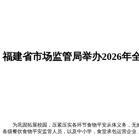
福建省市场监管局举办2026年
为巩固拓展校园，压紧压实各环节食物平安从体义务，无效防
各级餐饮食物平安监管人员，以及中小学，食堂承包运营企业，