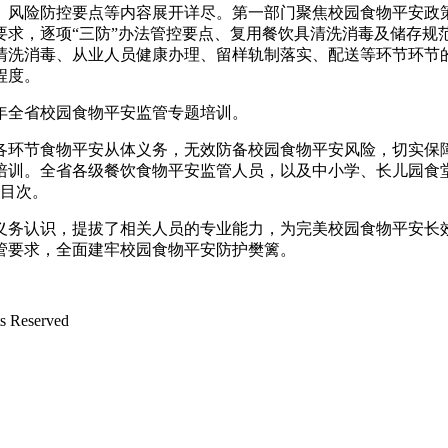
风险防控要点等内容展开详尽。第一部门聚焦校园食物平安政策
要求，逐项“三防”办法管控要点、复用餐饮具清洗消毒及储存规
清洗消毒、从业人员健康办理、留样轨制落实、配送等环节环节
程度。
年全省校园食物平安监管专题培训。
环节食物平安从体义务，无效防备校园食物平安风险，切实保障
题培训。全省各级餐饮食物平安监管人员，以及中小学、长儿园
耳目次。
务认识，提拔了相关人员的专业能力，为完美校园食物平安长效
管要求，全面建牢校园食物平安防护樊篱。
Reserved