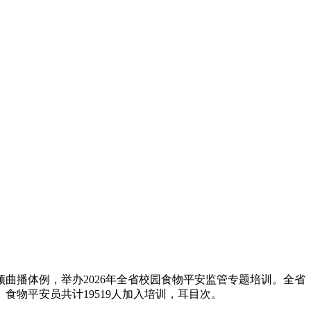
播体例，举办2026年全省校园食物平安监管专题培训。全省
物平安员共计19519人加入培训，耳目次。