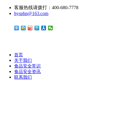
客服热线请拨打：400-680-7778
hysphn@163.com
首页
关于我们
食品安全常识
食品安全资讯
联系我们