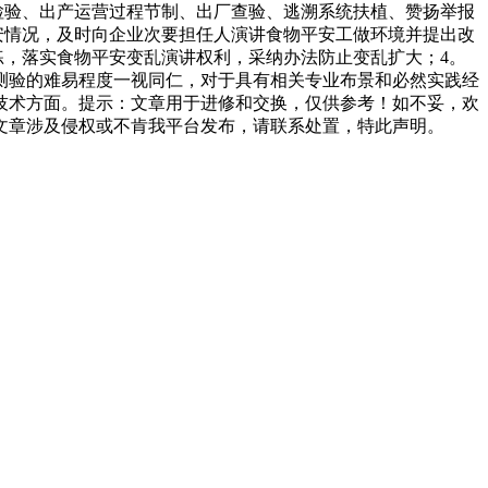
检验、出产运营过程节制、出厂查验、逃溯系统扶植、赞扬举报
安情况，及时向企业次要担任人演讲食物平安工做环境并提出改
练，落实食物平安变乱演讲权利，采纳办法防止变乱扩大；4。
测验的难易程度一视同仁，对于具有相关专业布景和必然实践经
技术方面。提示：文章用于进修和交换，仅供参考！如不妥，欢
文章涉及侵权或不肯我平台发布，请联系处置，特此声明。