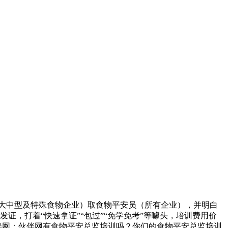
大中型及特殊食物企业）取食物平安员（所有企业），并明白
证，打着“快速拿证”“包过”“免学免考”等噱头，培训费用价
伴网：伙伴网有食物平安总监培训吗？你们的食物平安总监培训