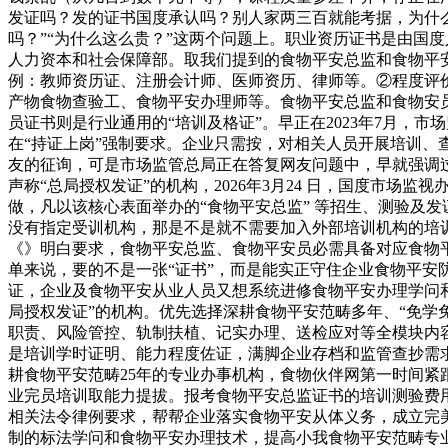
发证吗？发的证书国度承认吗？别人家两三百就能考据，为什
吗？”“为什么这么贵？”这两个问题上。职业资历证书是由国
人力资本和社会保障部。取我们提到的食物平安总监和食物平
例：教师资历证、注册会计师、医师资历、律师等。②程度评
产物食物查验工、食物平安办理师等。食物平安总监和食物安
员证书则是行业通用的“培训及格证”。早正在2023年7月，
在“持证上岗”强制要求。企业只需按，对相关人员开展培训
友的征询，可是市场监管总局正在答复网友问题中，早就强调
声称“总局授权发证”的机构，2026年3月24 日，国度市
做，凡以该核心表面举办的“食物平安总监” 等招生、测验及
没有指定受训机构，那是不是就不需要加入外部培训机构的培训
《》明白要求，食物平安总监、食物平安员必需具备对应食物
单来说，要的不是一张“证书”，而是能实正守住企业食物平
证，企业及食物平安从业人员又想系统进修食物平安办理学问和
局授权发证”的机构。优先选择深耕食物平安范畴多年、“免学
职责、风险管控、轨制扶植、记实办理、送检应对等全模块内
是培训学时证明、能力程度佐证，满脚企业存档和监管查抄需
耕食物平安范畴25年的专业办事机构，食物伙伴网第一时间紧
业完员培训取能力提拔。报考食物平安总监证书的培训测验费用
相关法令律例要求，帮帮企业落实食物平安从体义务，成立完
制的标法学问和食物平安办理技术，提高小我食物平安范畴专