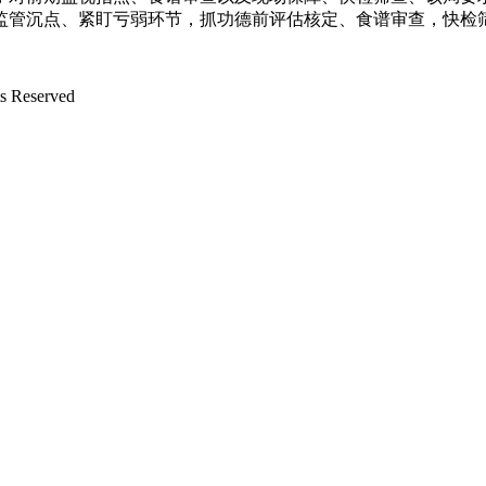
监管沉点、紧盯亏弱环节，抓功德前评估核定、食谱审查，快检
Reserved