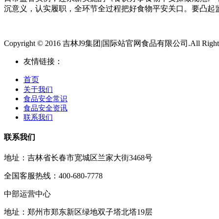
沉意义，认实履职，全环节全过程把好食物平安关口。要凸起
Copyright © 2016 吉林J9集团|国际站官网食品有限公司.All Rights 
友情链接：
首页
关于我们
食品安全常识
食品安全资讯
联系我们
联系我们
地址：吉林省长春市宽城区兰家大街3468号
全国客服热线：400-680-7778
中部运营中心
地址：郑州市郑东新区绿地双子塔北塔19层