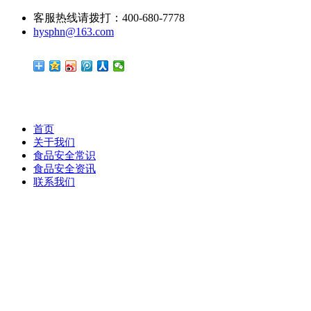
客服热线请拨打：400-680-7778
hysphn@163.com
首页
关于我们
食品安全常识
食品安全资讯
联系我们