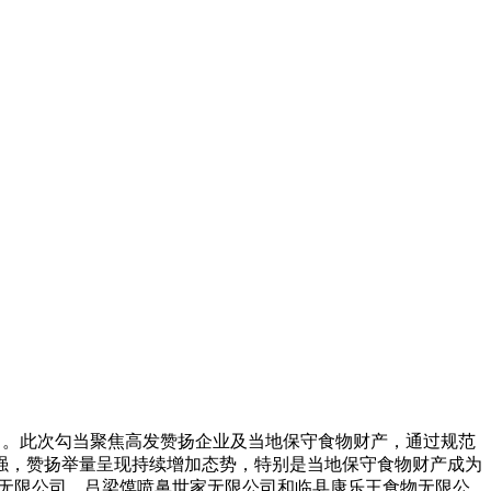
当。此次勾当聚焦高发赞扬企业及当地保守食物财产，通过规范
强，赞扬举量呈现持续增加态势，特别是当地保守食物财产成为
食物无限公司、吕梁馍喷鼻世家无限公司和临县康乐王食物无限公