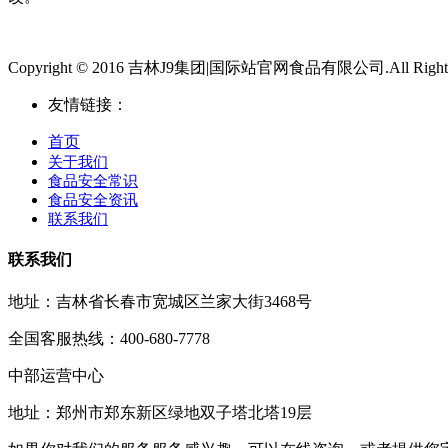
Copyright © 2016 吉林J9集团|国际站官网食品有限公司.All Rights 
友情链接：
首页
关于我们
食品安全常识
食品安全资讯
联系我们
联系我们
地址：吉林省长春市宽城区兰家大街3468号
全国客服热线：400-680-7778
中部运营中心
地址：郑州市郑东新区绿地双子塔北塔19层