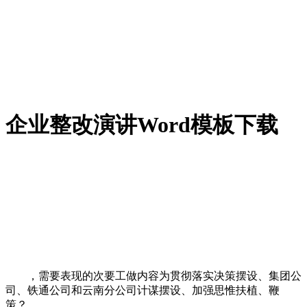
企业整改演讲Word模板下载
，需要表现的次要工做内容为贯彻落实决策摆设、集团公
司、铁通公司和云南分公司计谋摆设、加强思惟扶植、鞭
策？。