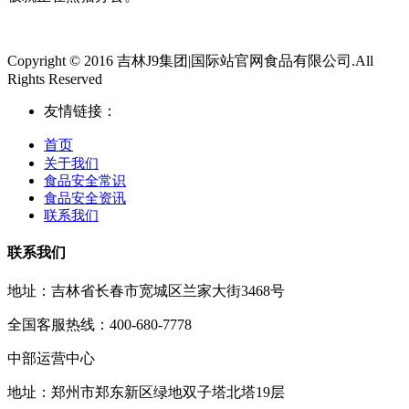
Copyright © 2016 吉林J9集团|国际站官网食品有限公司.All
Rights Reserved
友情链接：
首页
关于我们
食品安全常识
食品安全资讯
联系我们
联系我们
地址：吉林省长春市宽城区兰家大街3468号
全国客服热线：400-680-7778
中部运营中心
地址：郑州市郑东新区绿地双子塔北塔19层