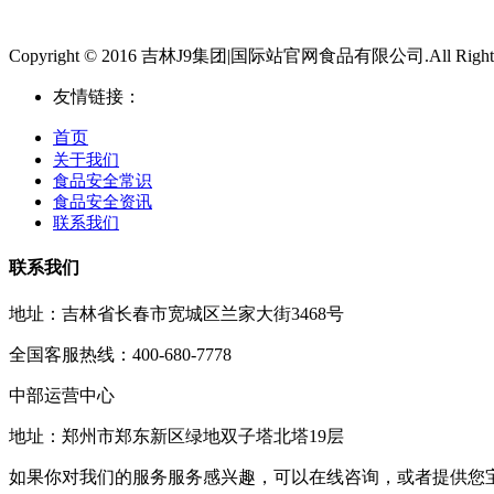
Copyright © 2016 吉林J9集团|国际站官网食品有限公司.All Rights 
友情链接：
首页
关于我们
食品安全常识
食品安全资讯
联系我们
联系我们
地址：吉林省长春市宽城区兰家大街3468号
全国客服热线：400-680-7778
中部运营中心
地址：郑州市郑东新区绿地双子塔北塔19层
如果你对我们的服务服务感兴趣，可以在线咨询，或者提供您