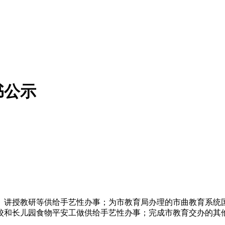
书公示
讲授教研等供给手艺性办事；为市教育局办理的市曲教育系统国
校和长儿园食物平安工做供给手艺性办事；完成市教育交办的其