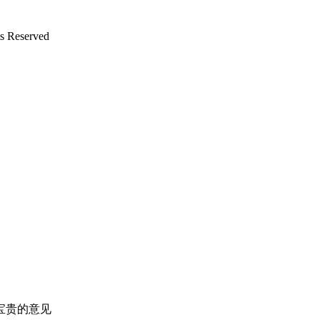
Reserved
宝贵的意见