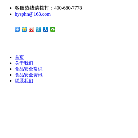
客服热线请拨打：400-680-7778
hysphn@163.com
首页
关于我们
食品安全常识
食品安全资讯
联系我们