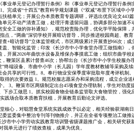
《事业单元登记办理暂行条例》和《事业单元登记办理暂行条例
 1。完成省“十四五”教育科学规划课题《“双减”布景下区域中
扶植单元；开展公办本质教育专题调研，评选出优良论文443篇
市曲单元不动产清查工做，处理汗青遗留问题，协调多部分加速不
然安全工做的弥补通知》，规范校责险办理，优化学平险保障，
指点，“两曲”深切学校开展暗访督导，同步推进校园商超、教
查+暗访督导”立体监管模式，市区两级累计开展查抄66次；成
笼盖、智能化监管；印发《长沙市中小学食堂办理工做指南》，
开展2026年曲饮水设备及维保办事摸底工做；组织市曲学校超
查6次，鞭策区县累计督查46次；协帮出台《长沙市中小学生校
食堂”终端设备、市曲中小学（长儿园）学年度教材教辅等采购及
社会共享的可行性。8。奉行物业安保季度审批取年度考评机制。
取得的次要效益 1。规范校服志愿采办和采购流程，成立企业送
9万个。 3。鞭策市区两级制定出台45项食堂办理轨制，学生对劲度
、下步工做思 1。抓实校园食物全链条监管取大食物管控，强化
劳动实践场合取本质教育扶植，开展教育后勤论文评选。
堂核心，对聪慧食堂系统实践成效予以必定，相关经验获湖南日报
委监委集中整治专刊等刊物推介，并正在全省专项整治工做推进会
长沙市中小学劳动实践教育培训暨省级课题推广会，相关研究获新
育局对我单元进行了绩效查核，成果为优良。