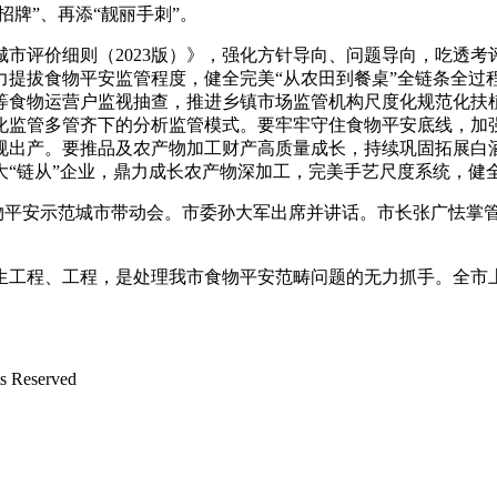
招牌”、再添“靓丽手刺”。
评价细则（2023版）》，强化方针导向、问题导向，吃透考评
力提拔食物平安监管程度，健全完美“从农田到餐桌”全链条全过
等食物运营户监视抽查，推进乡镇市场监管机构尺度化规范化扶
化监管多管齐下的分析监管模式。要牢牢守住食物平安底线，加
规出产。要推品及农产物加工财产高质量成长，持续巩固拓展白
大“链从”企业，鼎力成长农产物深加工，完美手艺尺度系统，健
食物平安示范城市带动会。市委孙大军出席并讲话。市长张广怯掌
工程、工程，是处理我市食物平安范畴问题的无力抓手。全市上
Reserved