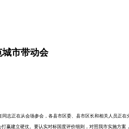
范城市带动会
同志正在从会场参会，各县市区委、县市区长和相关人员正在
打赢建立硬仗。要认实对标国度评价细则，对照我市实施方案，