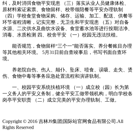
纠，及时消弭食物平安现患 （三）落实从业人员健康体检、
原材料索证索票、食物留样、校带领陪餐等平安办理轨制
（四）学校食堂食物采购、储存、运输、加工、配送、供餐等
环节省程清晰，记实完整，无卫生和平安现患 （五）对自备
水源、二次供水及曲饮水设备、食堂蓄水池等进行按期洁净、
消毒、水质检测 四、校舍平安 （一）校园无违法扶植。
能否规范，食物留样“三个一”能否落实、养分餐账目办理
等其他相关环境。 5月31日前自查竣事后，书写书面自查环
境。
养老院自伤、伤人、颠仆、坠床、噎食、误吸、走失、烫
伤、食物中毒等事务应急处置流程和演讲轨制。
一、校园平安系统扶植环境 （一）成立校（园）长为第
一义务人的平安义务制，健全平安工做带领机构，明白学校各
岗亭平安职责 （二）成立完美的平安办理轨制、工做。
Copyright © 2016 吉林J9集团|国际站官网食品有限公司.All
Rights Reserved