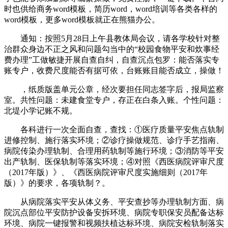
时也供给商务word模板，简历word，word培训等各类各样的
word模板，更多word模板就正在熊猫办公。
通知：按照5月28日上午县教体局会议，请各学校针对整
治群众身边不正之风和问题勾当中的“校园食物平安和炊事经
费办理”工做敏捷开展自查自纠，自查沉点包罗：能否落实专
账专户，收费尺度能否有据可依，台账账目能否成立，操做！
，纸质版盖单元公章，经次要担任同志签字后，报局监察
室。共性问题：未建食堂专户，存正在白条入账。个性问题：
北堤小学记账不规。
各科进行一次全面自查，查找：①医疗质量平安焦点轨制
进修控制、施行落实环境；②诊疗操做规范、诊疗手艺指南、
病院传染办理轨制、合理用药轨制等施行环境；③消防等平安
出产轨制、医保轨制等落实环境；④对照《西医病院评审尺度
（2017年版）》、《西医病院评审尺度实施细则（2017年
版）》的要求，各项轨制？。
从病院落实平安从体义务、平安查抄等办理轨制方面、病
院沉点部位平安防护设备安拆环境、病院专职保安员配备达标
环境、病院一键报警和视频扶植达标环境、病院安检轨制落实