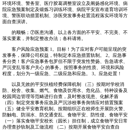
环境环境、警务室、医疗胶葛调整室设立及阐扬感化环境、病
院应急预案制定及锻炼习训练环境、病院平安宣布道育培训环
境、警医联动措置机制、涉医突发事务处置流程落实环境等方
面自查演讲。
的顺畅；⑦医患沟通、以上各方面的不平安、不完美、不
落实要素，并制定整改办法；各科请将。
客户风险应急预案 1。目标！为了应对客户可能呈现的突
发事务，保障公司权益，特制定本应急措置轨制。 2。应急事
务分类！客户应急事务包罗但不限于突发性赞扬、告急请求、
严沉变乱等客户关心 的事务。按照事务的性质、环境和风险
程度，划分为一级应急、二级应急和应急。 3。应急处置！
以及无效的平安扶植经费保障机制 （三）按期对学校消
防、校舍、收集、燃气、食物及饮用水、危化品、特种设备及
校园周边管理等范畴进行自查，及时整改现患、化解矛盾
（四）制定突发事务应急及严沉涉校事务舆情应对措置预案
（五）健全平安教育机制。按期组织正在校师生开展防火警、
防触电、防溺水、防交通变乱、食物平安、防性侵、食物平安
（一）落实食物平安校长（园长）担任制，成立食物平安日常
办理查抄轨制及工做流程 （二）按期开展食物平安自查自