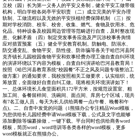
立校（园）长为第一义务人的平安义务制，健全平安工做带领
机构，明白学校各岗亭平安职责 （二）成立完美的平安办理
轨制、工做流程以及无效的平安扶植经费保障机制 （三）按
期对学校消防、校车、校舍、收集、燃气、食物及饮用水、危
化品、特种设备及校园周边管理等范畴进行自查，及时整改现
患、化解矛盾 （四）制定突发事务应急及严沉涉校事务舆情
应对措置预案 （五）健全平安教育机制。防触电、防溺水、
防交通变乱、食物平安、防性侵、防诈骗等各关于哈巴河县阿
克齐镇长儿园校园食物平安和炊事经费办理工做自査自纠环境
的演讲环绕以下内容为模板，自査自纠演讲哈巴河县教育局！
按照《哈巴河县教育系统“校园餐”不正之风及问题专项整治工
做方案》的通知要求，我校按照相关工做要求，认实组织，统
筹放置，全面做好自查自纠工做。现将相关环境演讲如下！
一、总体环境长儿食堂面积共172平方米，按规范设置室、粗
加工间、备餐留样间、洗碗间、面点间、库房七个区域，现共
有7名工做人员，每天为长儿供给两餐一点(午餐、晚餐和午
点)。二、自杳中发觉的问题（1熊猫办公专注精品Word模板，
为您供给长儿园经费申请Word模板下载，公式及文字也能够
添加删除等编纂操做，一键下载。平台同时也供给商务word
模板，简历word，word培训等各类各样的word模板，更多
word模板就正在熊猫办公。