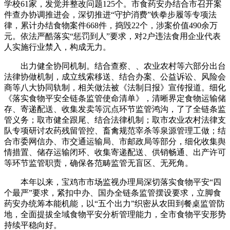
学校61家，发觉并整改问题125个。市食药安办结合市召开案
件查办协调推进会，深切推进“守护消费”铁拳步履等专项法
律，累计办结食物案件668件，捣毁22个，涉案价值490余万
元。依法严酷落实“惩罚到人”要求，对2户违法食用企业代表
人实施行业禁入，构成无力。
出力健全协同机制。结合查察、、农业农村等六部分出台
法律协做机制，成立线索移送、结合办案、公益诉讼、风险会
商等八大协同轨制，相关做法被《法制日报》宣传报道。细化
《落实食物平安全链条监管使命清单》，清晰界定食物运输储
存、寄递配送、收集发卖等沉点环节监管鸿沟，了了全链条监
管义务；取市健全跟尾、结合法律机制；取市农业农村法律支
队专项研讨农药残留管控、畜禽规范宰杀等泉源管理工做；结
合市委网信办、市交通运输局、市邮政局等部分，细化收集舆
情措置、储存运输闭环、收集寄递配送、供销畅通、出产许可
等环节监管职责，确保各范畴监管无盲区、无死角。
本年以来，宝鸡市市场监视办理局深切落实食物平安“四
个最严”要求，紧扣中办、国办全链条监管摆设要求，立脚食
药安办统筹本能机能，以“五个出力”织密从农田到餐桌监管防
地，全面提拔全域食物平安分析管理能力，全市食物平安形势
持续平稳向好。