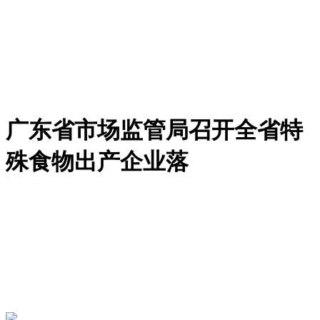
广东省市场监管局召开全省特
殊食物出产企业落