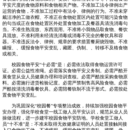
平安尺度的食物原料和食物相关产物。不准加工法令律例出产
运营的食物，不准加工过程中有法令、律例的行为。不准未穿
戴洁净的工做衣帽、不准正在食物处置区内处置可能污染食物
的勾当或正在食物处置区外处置食物加工及餐器具清洗消毒勾
当。不准生熟混放、东西混用。不准将小我物品取食物、餐饮
具混放。不准利用未经清洗消毒或消毒不完全的餐饮具和容
器。不准违反法令、律例、规章的要求措置餐厨烧毁物。不准
瞒报、、缓报食物平安变乱，藏匿、伪制、、转移不及格食物
或相关。
校园食物平安“十必需”是：必需依法取得食物运营许可
证。必需公益性准绳。必需落实食物平安义务制。必需严酷开
展食堂从业人员健康办理和培训查核。必需严酷按采购食物原
料。必需施行进货检验记度。必需严禁制售高风险食物。必需
严酷按清洗消毒餐饮具。必需陪餐轨制不流于形式。必需按处
置食物平安变乱。
为巩固深化“校园餐”专项整治成效，持续加强校园食物平
安办理，强化学校食堂一线工做人员平安认识，规范从业人员
操做流程，进一步建牢校园食物平安防地。学校食堂工做人
员“十不准”是：不准未取得无效健康证明的人员处置接触间接