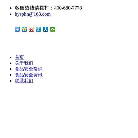
客服热线请拨打：400-680-7778
hysphn@163.com
首页
关于我们
食品安全常识
食品安全资讯
联系我们