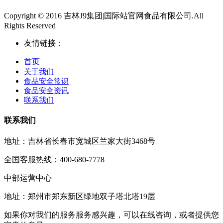
Copyright © 2016 吉林J9集团|国际站官网食品有限公司.All
Rights Reserved
友情链接：
首页
关于我们
食品安全常识
食品安全资讯
联系我们
联系我们
地址：吉林省长春市宽城区兰家大街3468号
全国客服热线：400-680-7778
中部运营中心
地址：郑州市郑东新区绿地双子塔北塔19层
如果你对我们的服务服务感兴趣，可以在线咨询，或者提供您