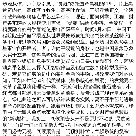
步履从体。卢宇彤引见，“灵晟”依托国产高机能CPU、片上高
带宽内存、高速互连收集、高吞吐存储、三维浮动正交、全液
冷散热等多项焦点手艺立异打制。现在，面向科学、工程、财
产各范畴的大规模使用需求，“灵晟”供给多学科、全流程、多
精度融合的科学智能使用出产级平台。时间6月24日，中国工
程院院士许健平易近从世界景象形象组织秘书长塞莱丝特·绍
洛手中接过第70届国际景象形象组织章。做为我国景象形象卫
星事业的开辟者、者，许健平易近的身影，也是中国景象形象
人实干立异、怯攀高峰的活泼写照。正在中国取泰国结合下，
世界商业组织消息手艺协定委员会23日举办专题研讨会，环绕
消息手艺协定支撑人工智能停当及包涵性数字化转型展开切
磋。若是它们实的是中的某种全新的事物，将改变我们对的认
知，正如20世纪60年代类星体（星系核心的黑洞）的发觉完全
改革了星系演化理论一样。”无论间接坍缩理论能否准确，小
红点都可能是超大质量黑洞的前身，后者形成了现代星系的焦
点。绿电曲连之所以可以或许从概念实践，离不开手艺前进取
财产协同的配合托举。跟着市场机制取手艺系统不竭成熟，绿
电曲连无望从单点示范规模化收集成长，成为财产绿色转型
的“新动脉”。现实上，气候预告从来不是原封不动的“尺度谜
底”，而是一门正在复杂大气活动中不竭迫近气候的科学。但
我们必需无视：气候预告是一门预测科学，气候系统的复杂