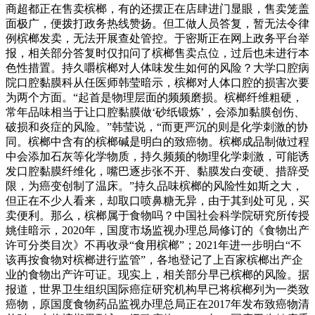
商超都正在售卖槟榔，有的还摆正在店肆进门显眼，售卖笼盖
面极广，便拨打政务热线赞扬。但工做人员答复，暂无法令律
例槟榔发卖，无法开展查处管控。于密斯正在网上政务平台举
报，相关部分答复时仅扣问了槟榔售卖点位，过后也未进行本
色性措置。持久嚼槟榔对人体味发生如何的风险？大学口腔病
院口腔黏膜科从任医师韩莹暗示，槟榔对人体口腔的损害次要
为两个方面。“起首是物理层面的频频磨损。槟榔纤维粗硬，
常年品味相当于让口腔黏膜做‘砂纸锻炼’，会添加黏膜创伤、
破损和炎症的风险。”韩莹说，“而更严沉的则是化学刺激的协
同。槟榔中含有的槟榔碱是明白的致癌物。槟榔成品制做过程
中会添加石灰等化学物质，持久频频的物理化学刺激，可能诱
发口腔黏膜纤维化，嘴巴逐步张不开、黏膜发白变硬、措辞受
限，为癌变创制了温床。”持久品味槟榔的风险性如斯之大，
但正在不少人看来，却取口喷鼻糖无异，由于其到处可见，买
卖便利。那么，槟榔属于食物吗？中国社会科学院研究所传授
姚佳暗示，2020年，国度市场监视办理总局修订的《食物出产
许可分类目次》不再收录“食用槟榔”；2021年进一步明白“不
该再按食物对槟榔进行监管”，各地登记了上百家槟榔出产企
业的食物出产许可证。现实上，相关部分早已槟榔的风险。据
报道，世界卫生组织国际癌症研究机构早已将槟榔列为一类致
癌物，原国度食物药品监视办理总局正在2017年发布致癌物清