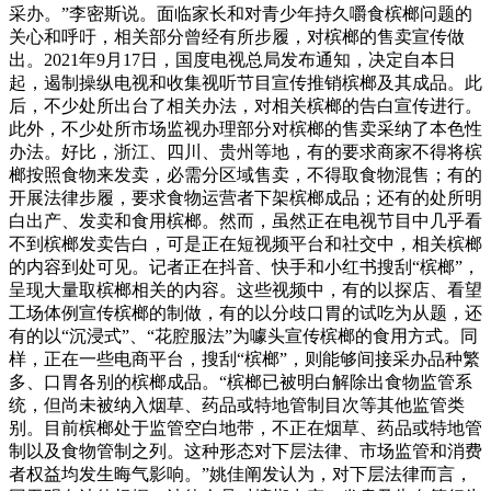
采办。”李密斯说。面临家长和对青少年持久嚼食槟榔问题的
关心和呼吁，相关部分曾经有所步履，对槟榔的售卖宣传做
出。2021年9月17日，国度电视总局发布通知，决定自本日
起，遏制操纵电视和收集视听节目宣传推销槟榔及其成品。此
后，不少处所出台了相关办法，对相关槟榔的告白宣传进行。
此外，不少处所市场监视办理部分对槟榔的售卖采纳了本色性
办法。好比，浙江、四川、贵州等地，有的要求商家不得将槟
榔按照食物来发卖，必需分区域售卖，不得取食物混售；有的
开展法律步履，要求食物运营者下架槟榔成品；还有的处所明
白出产、发卖和食用槟榔。然而，虽然正在电视节目中几乎看
不到槟榔发卖告白，可是正在短视频平台和社交中，相关槟榔
的内容到处可见。记者正在抖音、快手和小红书搜刮“槟榔”，
呈现大量取槟榔相关的内容。这些视频中，有的以探店、看望
工场体例宣传槟榔的制做，有的以分歧口胃的试吃为从题，还
有的以“沉浸式”、“花腔服法”为噱头宣传槟榔的食用方式。同
样，正在一些电商平台，搜刮“槟榔”，则能够间接采办品种繁
多、口胃各别的槟榔成品。“槟榔已被明白解除出食物监管系
统，但尚未被纳入烟草、药品或特地管制目次等其他监管类
别。目前槟榔处于监管空白地带，不正在烟草、药品或特地管
制以及食物管制之列。这种形态对下层法律、市场监管和消费
者权益均发生晦气影响。”姚佳阐发认为，对下层法律而言，