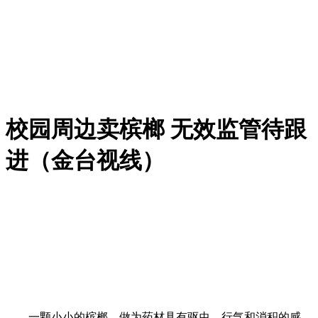
校园周边卖槟榔 无效监管待跟
进（金台视线）
一颗小小的槟榔，做为药材具有驱虫、行气和消积的感