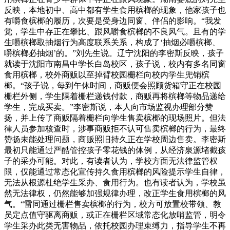
反映，本地初中、高中都有学生食用槟榔的现象，他家孩子也
有嚼食槟榔的履历，次要是受身边同窗、伴侣的影响。“我发
觉，学生中存正在攀比、跟风嚼食槟榔的不良风气。且有的学
生嚼槟榔取抽烟行为高度联系关系，构成了‘抽烟必嚼槟榔、
嚼槟榔必抽烟’的。”刘先生说。辽宁沈阳的李密斯反映，孩子
就读于沈阳市南昌中学长白岛校区，孩子说，校内有多名同窗
食用槟榔，校外商贩以至掉臂校园栅栏向校内学生兜销槟
榔。“孩子说，每到午休时间，商贩便会照顾货箱守正在校园
栅栏外侧，学生隔着栅栏递钱付款，商贩再将槟榔等物品递给
学生，完成买卖。”李密斯说，本人向市场监视办理部分赞
扬，并上传了商贩隔着栅栏向学生售卖槟榔的现场照片。但法
律人员参加核查时，涉事商贩拒不认可售卖槟榔的行为，最终
赞扬未能处理问题，商贩照旧持久正在学校周边售卖。李密斯
最初只能通过严酷管控孩子零花钱的体例，从经济泉源堵截孩
子的采办可能。对此，有读者认为，学校方面无法律监管权
限，仅能通过常态化宣传持久食用槟榔的风险提示学生自律，
无法从根源杜绝学生采办、食用行为。也有读者认为，学校虽
然无法律权，仍然能够加强规律办理，改正学生食用槟榔的风
气。“雷同通过栅栏售卖槟榔的行为，校方可放置校带领、教
员定点值守驱离商贩，或正在栅栏区域常态化放哨监管，明令
学生采办此类无害物品，依托校园办理束缚力，指导学生不再