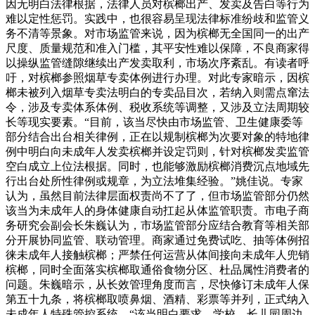
因无明白法律根据，法律人员对槟榔出产、发卖及告白等行为
难以定性惩罚。实践中，也很容易呈现法律标准纷歧和监管义
务不清等景象。对市场监管来说，因为槟榔无全国同一的出产
尺度、质量规范和准入门槛，其平安性难以保障，不良商家得
以操纵监管缝隙继续出产发卖取利，市场次序紊乱。有读者呼
吁，对槟榔参照烟草专卖体例进行办理。对此专家暗示，因槟
榔未被列入烟草专卖法明白的专卖品目次，若纳入则需点窜法
令，涉及专卖体系体例、税收系统等调整，又涉及立法周期较
长等现实要素。“目前，该当尽快由市场监管、卫生健康委等
部分结合出台相关律例，正在以规制槟榔为次要对象的特地律
例中明白向未成年人发卖槟榔并设定罚则，针对槟榔发卖监管
空白成立上位法根据。同时，也能够激励槟榔消费沉点地域先
行出台处所性律例或规章，为立法堆集经验。”姚佳说。专家
认为，虽然目前法律层面权责尚不了了，但市场监管部分仍然
该当为未成年人的身体健康自动扛起从体监管职责。市电子商
务研究会副会长朱巍认为，市场监管部分应结合教育等相关部
分开展协同监管、联动管理。商家通过免费试吃、抽等体例招
徕未成年人接触槟榔；严禁任何运营从体间接向未成年人兜销
槟榔，同时全面落实槟榔取通俗食物分区、杜品属性消费者的
问题。朱巍暗示，从长效管理角度而言，尽快修订未成年人保
第五十九条，将槟榔取喷鼻烟、酒精、彩票等并列，正式纳入
未成年人特殊管控系统。“该当明白要求，学校、长儿园周边