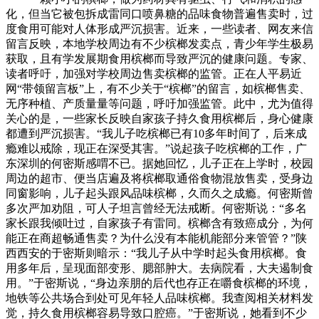
化，但当它被包拆成雷同口喷鼻糖的品味食物普遍售卖时，过
度食用可能对人体形成严沉损害。近来，一些读者、网友来信
留言反映，本地学校周边有不少槟榔发卖点，青少年学生极易
获取，且有学发展期食用槟榔而导致严沉的健康问题。专家、
读者呼吁，加强对学校周边售卖槟榔的监管。正在人平易近
网“带领留言板”上，有不少关于“槟榔”的留言，如槟榔售卖、
无序种植、产质量量等问题，呼吁加强监管。此中，尤为值得
关心的是，一些家长反映自家孩子持久食用槟榔后，身心健康
都遭到严沉损害。“我儿子吃槟榔已有10多年时间了，后来成
瘾难以戒除，现正在深受其害。”说起孩子吃槟榔的工作，广
东深圳的何密斯感喟不已。据她回忆，儿子正在上学时，校园
周边的超市、便当店遍及将槟榔取通俗食物混放售卖，受身边
同窗影响，儿子起头跟风品味槟榔，久而久之成瘾。何密斯曾
多次严加劝阻，可人子坦言曾经无法戒断。何密斯说：“多名
家长跟我倾吐过，自家孩子有雷同。槟榔含有致癌成分，为何
能正在商超畅通售卖？为什么没有本能机能部分来管管？”陕
西西安的于密斯则暗示：“我儿子从中学时起头食用槟榔。食
用多年后，呈现面部变形、腮部肿大。去病院看，大夫遏制食
用。”于密斯说，“身边亲朋的后代也存正在嚼食槟榔的环境，
地铁等公共场合到处可见年轻人品味槟榔。我查阅相关材料发
觉，持久食用槟榔容易导致口腔癌。”于密斯说，她看到不少