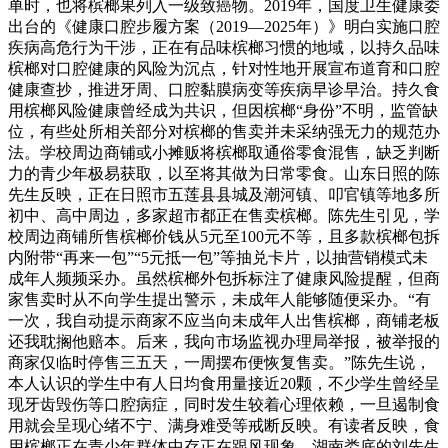
单时，也将槟榔果列入一级致癌物。2019年，国度卫生健康委
出台的《健康口腔步履方案（2019—2025年）》明白实施口腔
疾病高危行为干涉，正在有品味槟榔习惯的地域，以持久品味
槟榔对口腔健康的风险为沉点，针对性地开展宣布道育和口腔
健康查抄，推进牙周、口腔黏膜病变等疾病早诊早治。持久食
用槟榔风险健康曾经成为共识，但因槟榔“身份”不明，监管缺
位，有些处所相关部分对槟榔的售卖并未采纳强无力的规范办
法。学校周边商铺或小摊贩将槟榔取通俗零食混售，缺乏判断
力的青少年极易获取，以至将其做为日常零食。山东日照的陈
先生反映，正在日照市五莲县县城及潮河镇、叩官镇等地多所
初中、高中周边，多家超市都正在售卖槟榔。陈先生引见，学
校周边商铺所售槟榔价钱从5元至100元不等，且多款槟榔包拆
内附带“再来一包”“5元抵一包”等抽兑卡片，以抽营销模式未
成年人频频采办。虽然槟榔外包拆标注了健康风险提醒，但商
家售卖时从不向学生提出警示，未成年人能够随便采办。“有
一次，我自动提示商家不应当向未成年人出售槟榔，商铺老板
还我耽搁他赔本。后来，我向市场监视办理局举报，被举报的
商家仅临时停售三五天，一周摆布便恢复售卖。”陈先生说，
本人认识的学生中有人日均食用量接近20颗，不少学生曾经呈
现牙齿毁伤等口腔病症，同时发生较着心理依赖，一旦遏制食
用就会呈现心绪不宁、满身难受等戒断反映。有读者反映，食
用槟榔正在青少年群体中存正在跟风现象。湖南娄底的刘先生