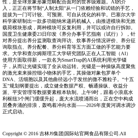
性，是全球景象形象范畴配合面对的世界级难题。AI的介
入，正正在将节制“人制太阳”从一门依赖经验和试错的手艺，
提拔为一门可计较、可预测、可自从优化的科学。巴塞尔大学
科学家研制出一款多功能纳米递药机械人，由推进模块和无效
载荷模块形成，两种模块可反复利用，并可以或许自行拆卸。
国度卫生健康委23日印发《养分办事手艺指南（试行）》，针
对养分提出养分监测取查询拜访、炊事养分情况评价、养分征
询取指点、养分配餐、养分科育等五方面工做的手艺能力要
求。大学和查尔姆斯理工大学研究团队正在人工智能（AI）
使用方面取得新，一款名为SmartTrap的AI系统利用光学镊
子，从而让光镊实现了全从动运转。光镊是一种操纵高度聚焦
的激光束来操控细小物体的手艺，其操做对象包罗单个
DNA、活细胞以及其他曲径远小于发丝的微不雅粒子。“十五
五”规划纲要提出，成立健全数据产权、畅通操纵、收益分
派、平安管理等数据要素根本轨制。上午9时，跟着小浪底水
利枢纽3个闸门缓缓升起，庞大水流喷涌而出，正在空中构成
层叠奔涌的排浪，轰鸣着冲向水面——2026年度黄河调水调沙
正式启动。
Copyright © 2016 吉林J9集团|国际站官网食品有限公司.All