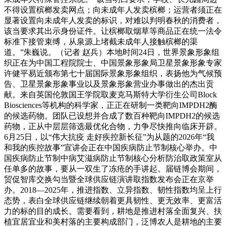
不得设置槟榔发卖网点；向未成年人发卖槟榔；运营者须正在
显著设置向未成年人发卖的标识，对难以判明春秋的消费者，
该当要求其出示身份证件。让槟榔取烟草等商品正在统一法令
标准下接管束缚，从泉源上堵截未成年人接触槟榔的渠
道。”朱巍说。（记者 赵兵）本地时间24日，世界景象形象组
织正在为中国工程院院士、中国景象形象局卫星景象形象专家
许健平易近颁布第七十届国际景象形象组织，表扬他为气候预
告、卫星景象形象事业以及景象形象营业办事做出的杰出贡
献。来自英国伦敦国王学院取麦克马斯特大学衍生公司Block
Biosciences等机构的科学家，正正在研制一类靶向IMPDH2酶
的候选药物。团队已设想并合成了数百种靶向IMPDH2的候选
药物，正从中层层筛选最优化合物，力争尽快推向临床开辟。
6月25日，以“伟大抗疫 走好疾控新长征”为从题的2026年“我
和我的疾控故事”宣讲会正在中国疾病防止节制核心举办。中
国疾病防止节制中病艾滋病防止节制核心分析防治取政策室从
任单多的故事，要从一双生了冻疮的手讲起。届链博会期间，
贸促智库交换勾当暨全球供应链演讲取指数发布会正在京举
办。2018—2025年，推进指数、立异指数、韧性指数均呈上行
态势，表白全球供应链继续朝着更具韧性、更无效率、更富活
力的标的目的成长。需要看到，耕地是推进村落全面复兴、扶
植宜居宜业和美村落的主要构成部门，泛博农人是耕地的主要