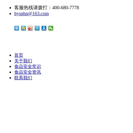
客服热线请拨打：400-680-7778
hysphn@163.com
首页
关于我们
食品安全常识
食品安全资讯
联系我们