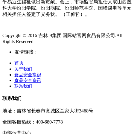
平易近生福祉做出新贡献。会上，市场监管局担任人取山西医
科大学汾阳学院、汾阳病院、汾阳师范学院、国峰煤电等单元
相关担任人签定了义务状。 （王仰哲）。
Copyright © 2016 吉林J9集团|国际站官网食品有限公司.All
Rights Reserved
友情链接：
首页
关于我们
食品安全常识
食品安全资讯
联系我们
联系我们
地址：吉林省长春市宽城区兰家大街3468号
全国客服热线：400-680-7778
中部运营中心