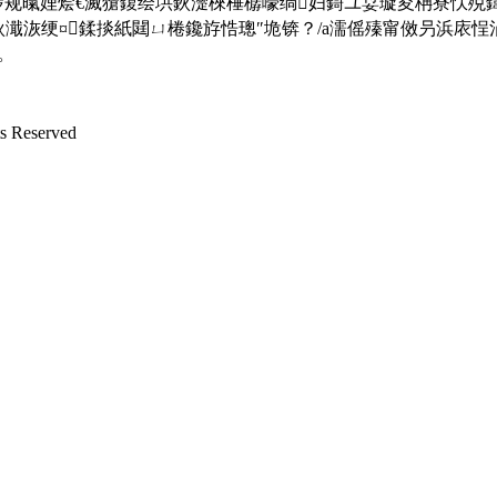
椤规暣娌烩€滅獊鍑绘垬鈥濋棶棰樼嚎绱妇鎶ユ姇璇夋柟寮忕殑鍏
鈥濈洃绠¤鍒掞紙閮ㄩ棬鑱斿悎璁″垝锛？/a濡傜殝甯傚叧浜庡
。
Reserved