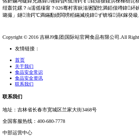
傛皯鏀垮眬鍏充簬鍏竷鍏昏€佹湇鍔￠鍩熺獊鍑洪棶棰樹笓
绀轰笓鏍？/a濡傜殝甯？026骞村害鈥滃弻闅忔満銆佷竴鍏紑
璐撮」鐩湇鍔℃満鏋勫緛闆嗙粨鏋滅殑鍏ず锛堢涓€鎵癸級
Copyright © 2016 吉林J9集团|国际站官网食品有限公司.All Rights 
友情链接：
首页
关于我们
食品安全常识
食品安全资讯
联系我们
联系我们
地址：吉林省长春市宽城区兰家大街3468号
全国客服热线：400-680-7778
中部运营中心