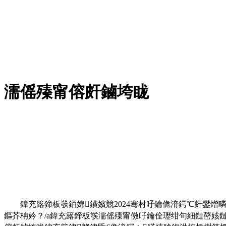
濡傜殝甯傛皯鏀垮眬
鍏充簬鍗板彂銆婂鐨嬪競2024骞村吇鑰佹湇鍔℃皯鐢熷疄
鏂芥柟妗？/a鍏充簬鍗板彂濡傜殝甯傚吇鑰佺瓑绀句細鏈嶅姟鏈