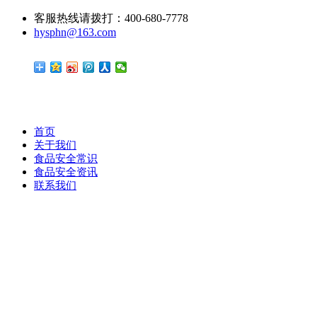
客服热线请拨打：400-680-7778
hysphn@163.com
首页
关于我们
食品安全常识
食品安全资讯
联系我们