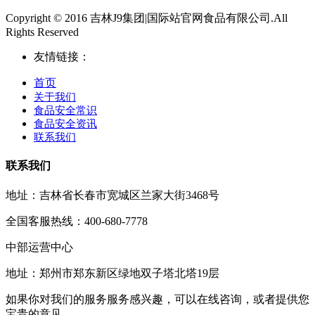
Copyright © 2016 吉林J9集团|国际站官网食品有限公司.All
Rights Reserved
友情链接：
首页
关于我们
食品安全常识
食品安全资讯
联系我们
联系我们
地址：吉林省长春市宽城区兰家大街3468号
全国客服热线：400-680-7778
中部运营中心
地址：郑州市郑东新区绿地双子塔北塔19层
如果你对我们的服务服务感兴趣，可以在线咨询，或者提供您
宝贵的意见