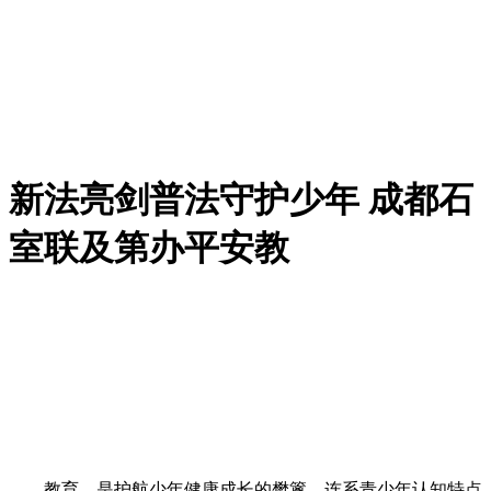
新法亮剑普法守护少年 成都石
室联及第办平安教
教育，是护航少年健康成长的樊篱。连系青少年认知特点