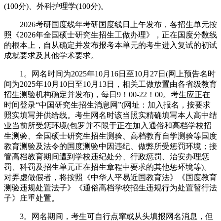
(100分)、外科护理学(100分)。
2026考研国度线年考研国度线日上午发布，各招生单元按
照《2026年全国硕士研究生招生工做办理》，正在国度分数线
的根本上，自从确定并发布报考本单元的考生进入复试的初试
成就要求及其他学术要求。
1。网名时间为2025年10月16日至10月27日(网上预告名时
间为2025年10月10日至10月13日，相关工做放置由各省级教育
招生测验机构确定并发布)，每日9！00-22！00。考生应正在
时间登录“中国研究生招生消息网”(网址：加入报名，按要求
照实填写并供给线。考生网名时该当照实精确填写本人高中结
业当前所受惩环境(包罗并不限于正在加入通俗和高档学校招
生测验、全国硕士研究生招生测验、高档教育自学测验等国度
教育测验及法令的国度测验中因违纪、做弊所受惩罚环境；接
管高档教育期间遭到学校违纪处分、行政惩罚、治安办理惩
罚、科罚及招生单元正在招生章程中要求的其他惩环境等)。
对弄虚做假者，将按照《中华人平易近国教育法》《国度教育
测验违规处置法子》《通俗高档学校招生违规行为处置暂行法
子》庄重处置。
3。网名期间，考生可自行点窜或从头填报网名消息，但