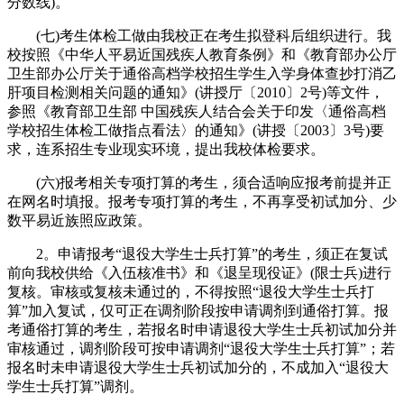
分数线)。
(七)考生体检工做由我校正在考生拟登科后组织进行。我
校按照《中华人平易近国残疾人教育条例》和《教育部办公厅
卫生部办公厅关于通俗高档学校招生学生入学身体查抄打消乙
肝项目检测相关问题的通知》(讲授厅〔2010〕2号)等文件，
参照《教育部卫生部 中国残疾人结合会关于印发〈通俗高档
学校招生体检工做指点看法〉的通知》(讲授〔2003〕3号)要
求，连系招生专业现实环境，提出我校体检要求。
(六)报考相关专项打算的考生，须合适响应报考前提并正
在网名时填报。报考专项打算的考生，不再享受初试加分、少
数平易近族照应政策。
2。申请报考“退役大学生士兵打算”的考生，须正在复试
前向我校供给《入伍核准书》和《退呈现役证》(限士兵)进行
复核。审核或复核未通过的，不得按照“退役大学生士兵打
算”加入复试，仅可正在调剂阶段按申请调剂到通俗打算。报
考通俗打算的考生，若报名时申请退役大学生士兵初试加分并
审核通过，调剂阶段可按申请调剂“退役大学生士兵打算”；若
报名时未申请退役大学生士兵初试加分的，不成加入“退役大
学生士兵打算”调剂。