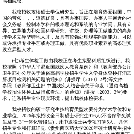
高档院校。
我校招收攻读硕士学位研究生，旨正在培育热爱祖国，中
国的带领，，，道德优良，具有办事国度、办事人平易近的社
会义务感，控制本学科的根本理论和系统的专业学问，具有立
异、立异能力和处置科学研究、讲授、办理等工做能力的高条
理学术立异型特地人才，及具有较强处理现实问题能力、可以
或许承担专业手艺或办理工做、具有优良职业素养的高条理实
践立异型人才。
(七)考生体检工做由我校正在考生拟登科后组织进行。我
校按照《中华人平易近国残疾人教育条例》和《教育部办公厅
卫生部办公厅关于通俗高档学校招生学生入学身体查抄打消乙
肝项目检测相关问题的通知》(讲授厅〔2010〕2号)等文件，
参照《教育部卫生部 中国残疾人结合会关于印发〈通俗高档
学校招生体检工做指点看法〉的通知》(讲授〔2003〕3号)要
求，连系招生专业现实环境，提出我校体检要求。
我校招收的硕士研究生按培育类型次要分为学术学位和专
业学位。2026年拟招收全日制硕士研究生916人(不含保举免试
生及“5+3”一体化转段生)，此中退役士兵专项打算5人。具体
招生专业和打算详见《贵州西医药大学2026年硕士研究生招生