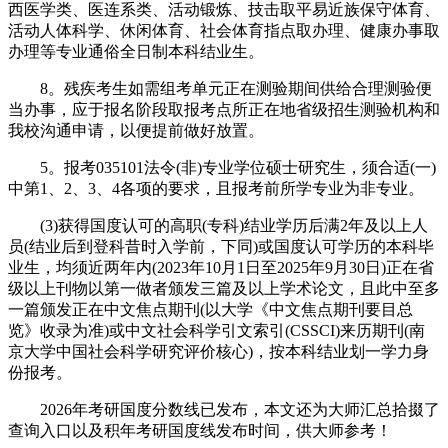
西医学类、医连系类、活动锻炼、技击取平易近族保守体育、
活动人体科学、休闲体育、社会体育指点取办理、健康办事取
办理等专业通俗全日制本科结业生。
8。残疾考生如需组考单元正在测验期间供给合理测验便
当办事，应于报名阶段取报考点所正在地省级招生测验机构和
我校沟通申请，以便提前做好放置。
5。报考035101法令(非)专业学位硕士研究生，须合适(一)
中第1、2、3、4各项的要求，且报考前所学专业为非专业。
(3)获得国度认可的高职(专科)结业学历后满2年及以上人
员(结业后到登科昔时入学前，下同)或国度认可学历的本科毕
业生，均须近两年内(2023年10月1日至2025年9月30日)正在省
级以上刊物以第一做者颁发三篇及以上学术论文，且此中至多
一篇颁发正在中文焦点期刊(以大学《中文焦点期刊要目总
览》收录为准)或中文社会科学引文索引(CSSCI)来历期刊(南
京大学中国社会科学研究评价核心)，按本科结业划一学力身
份报考。
2026年考研国度分数线已发布，本文还为大师汇总拾掇了
查询入口以及积年考研国度线发布时间，供大师参考！