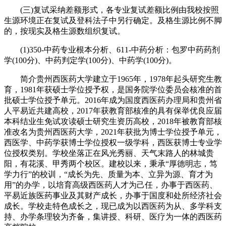
(三)复试采纳差额形式，各专业复试差额比例由我校按照
生源环境正在复试及登科法子中另行确定。及格生源比例不脚
的，按现实及格生源数组织复试。
(1)350-中药专业根本分析、611-中药分析：包罗中药药剂
学(100分)、中药判定学(100分)、中药学(100分)。
简介贵州西医药大学建立于1965年，1978年起头研究生教
育，1981年获硕士学位授予权，是国务院学位委员会核准的首
批硕士学位授予单元。2016年成为国度西医药办理局和贵州省
人平易近共建高校，2017年获教育部核准的具有保举优良应届
本科结业生免试攻读硕士研究生资历高校，2018年被教育部核
准改名为贵州西医药大学，2021年获批为博士学位授予单元，
西医学、中药学获博士学位授权一级学科，西医获博士专业学
位授权类别。学校坐落正在风光秀丽、天气末路人的林城贵
阳，有花溪、甲秀两个校区。建校以来，秉承“厚德明志，笃
学力行”的校训，“成长为先、质量为本、立异为源、育才为
用”的办学，以培育高级西医药人才为己任，办事于西医药、
平易近族医药事业及其财产成长，办事于国度和处所经济社会
成长。学校走特色成长之，现已成为以西医药为从、多学科支
持、办学条理较为齐备，集讲授、科研、医疗为一体的西医药