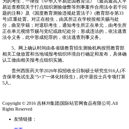
为的考生，一律按《中华人平易近国教育法》《最高最高人平
易近查察院关于打点组织测验做弊等刑事案件合用法令若干问
题的注释》及《国度教育测验违规处置法子》(教育部令第33
号)庄重处置。对正在校生，由其所正在学校按相关赐与处
分，曲至学籍；对退职考生，通知考生所正在单元，由考生所
正在单元视情节赐与党纪或政纪处分；形成违法的，依法逃查
法令义务，此中形成犯罪的，依法逃查刑事义务。
5。网上确认时间由各省级教育招生测验机构按照教育部
相关工做放置和当地域报考组织环境自行确定和发布，具体确
认工做由相关报考点组织实施。
贵州西医药大学2026年拟招收全日制硕士研究生916人(不
含保举免试生及“5+3”一体化转段生)，此中退役士兵专项打算
5人。
Copyright © 2016 吉林J9集团|国际站官网食品有限公司.All
Rights Reserved
友情链接：