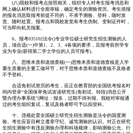
(八)我校和报考点按照相关，组织专人对考生报考消息和
网上确认材料进行全面审核，确定考生的测验资历。考生填报
的报名消息取报考前提不符的，不准予测验、登科，随时发
觉、随时处置。报考点和我校发觉有考生伪制、变制证件时，
可当即向机关报案。
6。报考035102法令()专业学位硕士研究生招生测验的人
员，须合适(一)中第1、2、3、4各项的要求，且报考前所学专
业为专业(获得第二学士学位的人员可报考)。
八、思惟本质和道德查核(一)思惟本质和道德查核是入学
重生质量的主要工做环节，对于思惟本质和道德查核不及格者
不予登科。
合适免初试资历的考生，应正在教育部的全国统考报名时
间内登录“全国保举免试攻读研究生(免初试、转段)消息公开
暨办理办事系统”(网址：报名，过期不得补报。我校对审核通
过的考生组织复试，复试及格者即可予以拟登科。
十、违规处置全国硕士研究生招生测验是法令的国度测
验。考生应盲目树立遵章守纪、诚笃测验的认识。对正在研究
生招生测验中有违反测验办理和科场规律，影响测验公允、行