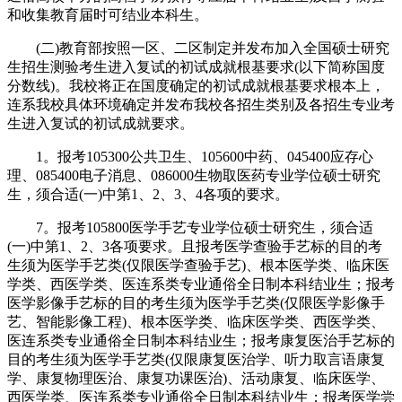
和收集教育届时可结业本科生。
(二)教育部按照一区、二区制定并发布加入全国硕士研究
生招生测验考生进入复试的初试成就根基要求(以下简称国度
分数线)。我校将正在国度确定的初试成就根基要求根本上，
连系我校具体环境确定并发布我校各招生类别及各招生专业考
生进入复试的初试成就要求。
1。报考105300公共卫生、105600中药、045400应存心
理、085400电子消息、086000生物取医药专业学位硕士研究
生，须合适(一)中第1、2、3、4各项的要求。
7。报考105800医学手艺专业学位硕士研究生，须合适
(一)中第1、2、3各项要求。且报考医学查验手艺标的目的考
生须为医学手艺类(仅限医学查验手艺)、根本医学类、临床医
学类、西医学类、医连系类专业通俗全日制本科结业生；报考
医学影像手艺标的目的考生须为医学手艺类(仅限医学影像手
艺、智能影像工程)、根本医学类、临床医学类、西医学类、
医连系类专业通俗全日制本科结业生；报考康复医治手艺标的
目的考生须为医学手艺类(仅限康复医治学、听力取言语康复
学、康复物理医治、康复功课医治)、活动康复、临床医学、
西医学类、医连系类专业通俗全日制本科结业生；报考医学尝