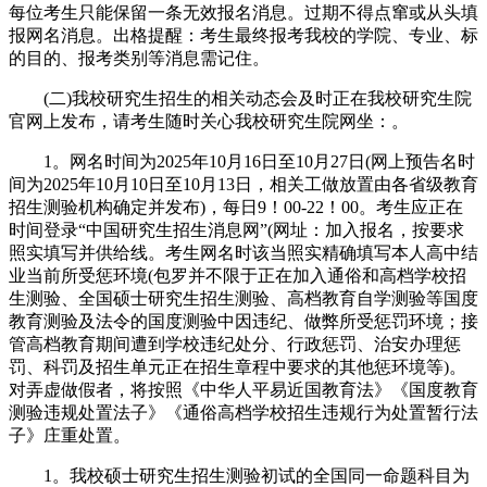
每位考生只能保留一条无效报名消息。过期不得点窜或从头填
报网名消息。出格提醒：考生最终报考我校的学院、专业、标
的目的、报考类别等消息需记住。
(二)我校研究生招生的相关动态会及时正在我校研究生院
官网上发布，请考生随时关心我校研究生院网坐：。
1。网名时间为2025年10月16日至10月27日(网上预告名时
间为2025年10月10日至10月13日，相关工做放置由各省级教育
招生测验机构确定并发布)，每日9！00-22！00。考生应正在
时间登录“中国研究生招生消息网”(网址：加入报名，按要求
照实填写并供给线。考生网名时该当照实精确填写本人高中结
业当前所受惩环境(包罗并不限于正在加入通俗和高档学校招
生测验、全国硕士研究生招生测验、高档教育自学测验等国度
教育测验及法令的国度测验中因违纪、做弊所受惩罚环境；接
管高档教育期间遭到学校违纪处分、行政惩罚、治安办理惩
罚、科罚及招生单元正在招生章程中要求的其他惩环境等)。
对弄虚做假者，将按照《中华人平易近国教育法》《国度教育
测验违规处置法子》《通俗高档学校招生违规行为处置暂行法
子》庄重处置。
1。我校硕士研究生招生测验初试的全国同一命题科目为