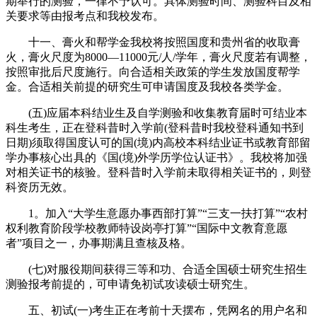
期举行的测验，一律不予认可。具体测验时间、测验科目及相
关要求等由报考点和我校发布。
十一、膏火和帮学金我校将按照国度和贵州省的收取膏
火，膏火尺度为8000—11000元/人/学年，膏火尺度若有调整，
按照审批后尺度施行。向合适相关政策的学生发放国度帮学
金。合适相关前提的研究生可申请国度及我校各类学金。
(五)应届本科结业生及自学测验和收集教育届时可结业本
科生考生，正在登科昔时入学前(登科昔时我校登科通知书到
日期)须取得国度认可的国(境)内高校本科结业证书或教育部留
学办事核心出具的《国(境)外学历学位认证书》。我校将加强
对相关证书的核验。登科昔时入学前未取得相关证书的，则登
科资历无效。
1。加入“大学生意愿办事西部打算”“三支一扶打算”“农村
权利教育阶段学校教师特设岗亭打算”“国际中文教育意愿
者”项目之一，办事期满且查核及格。
(七)对服役期间获得三等和功、合适全国硕士研究生招生
测验报考前提的，可申请免初试攻读硕士研究生。
五、初试(一)考生正在考前十天摆布，凭网名的用户名和