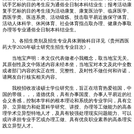
试手艺标的目的考生应为通俗全日制本科结业生；报考活动康
复手艺标的目的考生须为活动康复、康复医治学、临床医学、
西医学类、医连系类、活动锻炼、技击取平易近族保守体育、
活动人体科学、休闲体育、社会体育指点取办理、健康办事取
办理等专业通俗全日制本科结业生。
3。各招生类别及招生专业具体测验科目详见《贵州西医
药大学2026年硕士研究生招生专业目次》。
当地宝声明：本文仅代表做者小我概念，取当地宝无关。
其原创性及文中陈述内容未经本坐，当地宝对本文及此中全数
或者部门内容的实正在性、完整性、及时性不做任何和许诺，
请网友自行核实相关内容。
我校招收攻读硕士学位研究生，旨正在培育热爱祖国，中
国的带领，，，道德优良，具有办事国度、办事人平易近的社
会义务感，控制本学科的根本理论和系统的专业学问，具有立
异、立异能力和处置科学研究、讲授、办理等工做能力的高条
理学术立异型特地人才，及具有较强处理现实问题能力、可以
或许承担专业手艺或办理工做、具有优良职业素养的高条理实
践立异型人才。