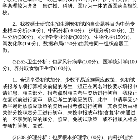
学条理较为齐备，集讲授、科研、医疗为一体的西医药高档院
校。
2。我校硕士研究生招生测验初试的自命题科目为中药专
业根本分析(300分)、中药分析(300分)、护理分析(300分)、卫
生分析(300分)、心理学专业分析(300分)、生物化学(150分)、
阐发化学(150分)、数据布局(150分)由我校同一组织命题工
做。
(3)353-卫生分析：包罗风行病学(100分)、医学统计学(100
分)、养分取食物卫生学(100分)。
1。合适享受初试加分、少数平易近族照应政策、免初试
或报考专项打算相关前提的考生，须正在网名时按要求填报申
请消息。相关部分、报考点对相关考生资历进行初审，我校正
在复试前进行复审，确定考生的响应资历。此中，申请享受少
数平易近族照应政策的资历由报考点进行初审，其余资历由相
关部分按职责分工进行初审。未按申报或审核(含复审)未通过
的，不享受响应的加分、照应、免初试政策，或不得加入相关
专项打算初、复试。
(2)308-护理分析：包罗根本护理学(100分)、内科护理学