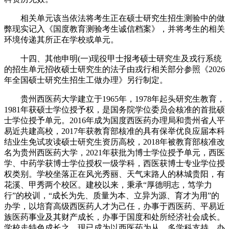
相关单元该当依法将考生正在硕士研究生招生测验中的做
弊现实记入《国度教育测验考生诚信档案》，并将考生的相关
环境传递其所正在学校或单元。
十四、其他申明(一)现役甲士报考硕士研究生及戎行系统
的招生单元招收硕士研究生的法子由戎行相关部分参照《2026
年全国硕士研究生招生工做办理》另行制定。
贵州西医药大学建立于1965年，1978年起头研究生教育，
1981年获硕士学位授予权，是国务院学位委员会核准的首批硕
士学位授予单元。2016年成为国度西医药办理局和贵州省人平
易近共建高校，2017年获教育部核准的具有保举优良应届本科
结业生免试攻读硕士研究生资历高校，2018年被教育部核准改
名为贵州西医药大学，2021年获批为博士学位授予单元，西医
学、中药学获博士学位授权一级学科，西医获博士专业学位授
权类别。学校坐落正在风光秀丽、天气末路人的林城贵阳，有
花溪、甲秀两个校区。建校以来，秉承“厚德明志，笃学力
行”的校训，“成长为先、质量为本、立异为源、育才为用”的
办学，以培育高级西医药人才为己任，办事于西医药、平易近
族医药事业及其财产成长，办事于国度和处所经济社会成长。
学校走特色成长之，现已成为以西医药为从、多学科支持、办