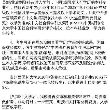
员(结业后到登科昔时入学前，下同)或国度认可学历的本科毕
业生，均须近两年内(2023年10月1日至2025年9月30日)正在省
级以上刊物以第一做者颁发三篇及以上学术论文，且此中至多
一篇颁发正在中文焦点期刊(以大学《中文焦点期刊要目总
览》收录为准)或中文社会科学引文索引(CSSCI)来历期刊(南
京大学中国社会科学研究评价核心)，按本科结业划一学力身
份报考。
4。考生可正在网名期间查看学历(学籍)校验成果。为确
保核验成功，考生提前登录“中国高档教育学生消息网”(网
址：查询本人学历(学籍)消息。未能通过学历(学籍)网上校验
的考生，应正在网名消息确认前完成学历(学籍)核验。因为考
生本人学历(学籍)消息效验问题而形成不克不及测验(含初试、
复试)或登科的，后果由考生本人承担。
贵州西医药大学2026年拟招收全日制硕士研究生916人(不
含保举免试生及“5+3”一体化转段生)，此中退役士兵专项打算
5人。
(八)重生入学后，我校将再次审核相关登科材料，对弄虚
做假者，非论何时，一经查实，即按相关打消登科资历、入学
资历或学籍。