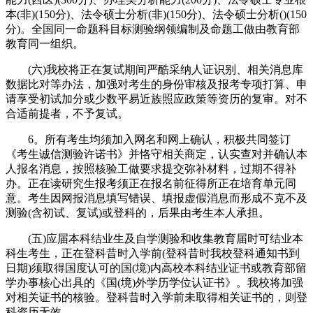
本(非)(150分)、法令硕士分析(非)(150分)、法令硕士分析()(150
分)。全国同一命题科目标测验纲领编制及命题工做由教育部
教育同一组织。
(六)我校将正在复试期间严酷采纳人证识别、相关消息库
数据比对等办法，加强对考生的身份审核及报考专项打算、申
请享受初试加分或少数平易近族照应政策等资历的复审。对不
合适前提者，不予复试。
6。所有考生均须加入网名和网上确认，积极共同签订
《考生诚信测验许诺书》并恪守相关商定，认实查对并确认本
人报名消息，按照核验工做要求提交弥补材料，过期不得补
办。正在读研究生报考须正在报名前征得所正在培育单元同
意。考生因网报消息填写错误、填报虚假消息而形成不克不及
测验(含初试、复试)或登科的，后果由考生本人承担。
(五)应届本科结业生及自学测验和收集教育届时可结业本
科生考生，正在登科昔时入学前(登科昔时我校登科通知书到
日期)须取得国度认可的国(境)内高校本科结业证书或教育部留
学办事核心出具的《国(境)外学历学位认证书》。我校将加强
对相关证书的核验。登科昔时入学前未取得相关证书的，则登
科资历无效。