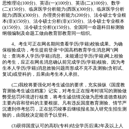
思惟理论(100分)、英语(一)(100分)、英语(二)(100分)、数学
(二)(150分)、临床医学分析能力(西医)(300分)、临床医学分析
能力(西医)(300分)、办理类分析能力(200分)、法令硕士专业根
本(非)(150分)、法令硕士分析(非)(150分)、法令硕士专业根本
()(150分)、法令硕士分析()(150分)。全国同一命题科目标测验
纲领编制及命题工做由教育部教育同一组织。
4。考生可正在网名期间查看学历(学籍)校验成果。为确
保核验成功，考生提前登录“中国高档教育学生消息网”(网
址：查询本人学历(学籍)消息。未能通过学历(学籍)网上校验
的考生，应正在网名消息确认前完成学历(学籍)核验。因为考
生本人学历(学籍)消息效验问题而形成不克不及测验(含初试、
复试)或登科的，后果由考生本人承担。
(二)我校将要强化对考生诚信的要求，充实操纵《国度教
育测验考生诚信档案》记实，对考生正在报考时填写的测验做
弊受惩罚环境进行核查，将考生诚信情况做为思惟道德查核的
主要内容和登科的主要根据。凡有违反国度教育测验、情节严
沉遭到停考惩罚，正在惩罚竣事后继续报名加入研究生招生测
验的，由我校决定能否予以登科。
(3)获得国度认可的高职(专科)结业学历后满2年及以上人