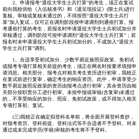
2。申请报考“退役大学生士兵打算”的考生，须正在复试
前向我校供给《入伍核准书》和《退呈现役证》(限士兵)进行
复核。审核或复核未通过的，不得按照“退役大学生士兵打
算”加入复试，仅可正在调剂阶段按申请调剂到通俗打算。报
考通俗打算的考生，若报名时申请退役大学生士兵初试加分并
审核通过，调剂阶段可按申请调剂“退役大学生士兵打算”；若
报名时未申请退役大学生士兵初试加分的，不成加入“退役大
学生士兵打算”调剂。
1。合适享受初试加分、少数平易近族照应政策、免初试
或报考专项打算相关前提的考生，须正在网名时按要求填报申
请消息。相关部分、报考点对相关考生资历进行初审，我校正
在复试前进行复审，确定考生的响应资历。此中，申请享受少
数平易近族照应政策的资历由报考点进行初审，其余资历由相
关部分按职责分工进行初审。未按申报或审核(含复审)未通过
的，不享受响应的加分、照应、免初试政策，或不得加入相关
专项打算初、复试。
(三)我校正在确定拟登科名单前，将全面开展登科查抄，
对报考资历、登科前提、登科法式等不合适者不予登科。对未
通过或未完成学历(学籍)审核的考生将不予登科。