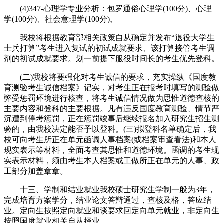
(4)347-心理学专业分析：包罗通俗心理学(100分)、心理
学(100分)、社会意理学(100分)。
我校将根据教育部相关政策自从确定并发布“退役大学生
士兵打算”考生进入复试的初试成就要求、该打算接管考生调
剂的初试成就要求。划一前提下服役时间长的考生优先登科。
(二)我校将要强化对考生诚信的要求，充实操纵《国度教
育测验考生诚信档案》记实，对考生正在报考时填写的测验做
弊受惩罚环境进行核查，将考生诚信情况做为思惟道德查核的
主要内容和登科的主要根据。凡有违反国度教育测验、情节严
沉遭到停考惩罚，正在惩罚竣事后继续报名加入研究生招生测
验的，由我校决定能否予以登科。(三)拟登科名单确定后，我
校可向考生所正在单元函调人事档案(或档案审查看法)和本人
现实表示等材料，全面考查其思惟和道德环境。函调的考生现
实表示材料，须由考生本人档案或工做所正在单元的人事、政
工部分加盖章章。
十三、学制和结业就业我校硕士研究生学制一般为3年，
完成培育方案学分，结业论文答辩通过，查核及格，答应结
业。定向生按照定向就业和谈要求回定向单元就业，非定向生
按照国度就业相关自从择业。