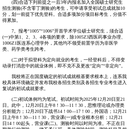
(四)合适下列前提之一后3年内报名加入全国硕士研究生
招生测验(不含零丁测验)的考生，可申请享受初试总成就加10
分，划一前提下优先登科。合适多项加分项目标考生，分值不
得累加。
7。报考“1005”“1006”开首学术学位硕士研究生，须合适
(一)中第1、2、3、4各项的要求，除1005Z3西医药事业办理、
1006Z1医连系心理学外，其他均不领受前置学历为非医学
类、药学类考生跨考。
(二)对于拟登科为定向就业的考生，一经登科后，不得变
动录打消息中的就业体例，即不克不及更改“定向”“非定向”。
我校将正在国度确定的初试成就根基要求根本上，连系我
校具体环境确定并发布我校各招生类别及各招生专业考生进入
复试的初试成就要求。
(二)初试体例均为笔试。初试时间为2025年12月20日至21
日。此中，12月20日上午8！30—11！30，思惟理论或办理类
分析能力；12月20日下战书14！00—17！00，外国语；12月21
日上午8！30—11！30，营业课(一)或专业根本分析；12月21
日14！00起头，营业课(二)。测验时间以时间为准。不正在日