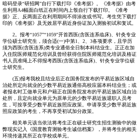
暗码登录“研招网”自行下载打印《准考据》。《准考据》由考
生利用A4幅面白纸正在时间内上彀自行下载打印。《准考
据》正、反两面正在利用期间不得涂改或书写。考生凭下载打
印的《准考据》及无效居平易近身份证加入测验初试和复试。
2。报考“1057”“1059”开首西医(含医连系临床)、针灸专业
学位硕士研究生，须合适(一)中第1、2、3各项要求，且学历
须为西医(含医连系)类专业通俗全日制本科结业生。正正在加
入住院医师规范化培训及曾经获得住院医师规范化培训及格证
书人员准绳上不得报考西医(含医连系临床)、针灸专业学位硕
士研究生。
(五)报考我校且结业后正在国务院发布的平易近族区域自
治处所定向就业的少数平易近族通俗高校应届本科结业生；或
者报名时工做单元和户籍正在国务院发布的平易近族区域自治
处所，且定向就业单元为原单元的少数平易近族退职人员考
生，可按享受少数平易近族照应政策。申请享受少数平易近族
照应政策的考生，不再享受初试加分政策。
相关单元该当依法将考生正在硕士研究生招生测验中的做
弊现实记入《国度教育测验考生诚信档案》，并将考生的相关
环境传递其所正在学校或单元。