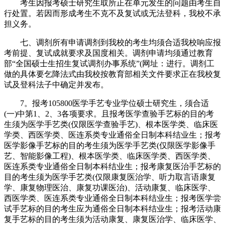
考生因报考硕士研究生取所正在单元发生的问题由考生自
行处置。若因而形成考生不克不及复试或无法登科，我校不承
担义务。
七、调剂所有申请调剂到我校的考生均须合适我校响应报
考前提、复试成就要求及国度相关。调剂申请均须通过教育
部“全国硕士生招生复试调剂办事系统”(网址：进行。调剂工
做的具体要乞降法式由我校按教育部相关文件要求正在我校复
试及登科法子中确定并发布。
7。报考105800医学手艺专业学位硕士研究生，须合适
(一)中第1、2、3各项要求。且报考医学查验手艺标的目的考
生须为医学手艺类(仅限医学查验手艺)、根本医学类、临床医
学类、西医学类、医连系类专业通俗全日制本科结业生；报考
医学影像手艺标的目的考生须为医学手艺类(仅限医学影像手
艺、智能影像工程)、根本医学类、临床医学类、西医学类、
医连系类专业通俗全日制本科结业生；报考康复医治手艺标的
目的考生须为医学手艺类(仅限康复医治学、听力取言语康复
学、康复物理医治、康复功课医治)、活动康复、临床医学、
西医学类、医连系类专业通俗全日制本科结业生；报考医学尝
试手艺标的目的考生应为通俗全日制本科结业生；报考活动康
复手艺标的目的考生须为活动康复、康复医治学、临床医学、