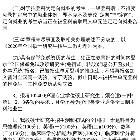
(二)对于拟登科为定向就业的考生，一经登科后，不得变
动录打消息中的就业体例，即不克不及更改“定向”“非定向”。
定向就业的考生该当正在被登科前取用人单元签定定向就业合
同。
(三)本章程未尽事宜及取相关办理表述不分歧的，以
《2026年全国硕士研究生招生工做办理》为准。
(九)具有保举免试资历的考生，须正在教育部的时间内登
录“全国保举免试攻读研究生(免初试、转段)消息公开暨办理
办事系统”报名。已被招生单元登科的推免生，不得再报名加
入昔时全国同一测验、零丁测验。截止日期未被招生单元登科
的推免生，其推免资历从动失效。
3。报考105400护理专业学位硕士研究生，须合适(一)中
第1、2、3各项的要求，且学历须为护理类专业通俗全日制本
科结业生。
1。我校硕士研究生招生测验初试的全国同一命题科目为
思惟理论(100分)、英语(一)(100分)、英语(二)(100分)、数学
(二)(150分)、临床医学分析能力(西医)(300分)、临床医学分析
能力(西医)(300分)、办理类分析能力(200分)、法令硕士专业根