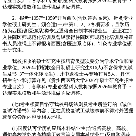
专业目次》，各学科(专业)的登科人数将按照2026年教育手下
达现实规模数和生源环境做响应调整。
2。报考“1057”“1059”开首西医(含医连系临床)、针灸专业
学位硕士研究生，须合适(一)中第1、2、3各项要求，且学历
须为西医(含医连系)类专业通俗全日制本科结业生。正正在加
入住院医师规范化培训及曾经获得住院医师规范化培训及格证
书人员准绳上不得报考西医(含医连系临床)、针灸专业学位硕
士研究生。
我校招收的硕士研究生按培育类型次要分为学术学位和专
业学位。2026年拟招收全日制硕士研究生916人(不含保举免试
生及“5+3”一体化转段生)，此中退役士兵专项打算5人。具体
招生专业和打算详见《贵州西医药大学2026年硕士研究生招生
专业目次》，各学科(专业)的登科人数将按照2026年教育手下
达现实规模数和生源环境做响应调整。
(七)考生须盲目恪守我校科场法则及考生所签订的《诚信
复试许诺书》等内容，正在我校复试工做竣事前不得对外透露
或复尝尝题内容等相关环境。
(1)国度认可学历的应届本科结业生(含通俗高校、高校、
通俗高校举办的高档学历教育等应届本科结业生)及自学测验