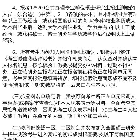
4。报考125200公共办理专业学位硕士研究生招生测验的
人员，须合适(一)中第1、2、3各项的要求。且本科结业后有3
年以上工做经验；或获得国度认可的高职(专科)结业学历或大
学本科毕业后，达到大学本科结业划一学力并有5年以上工做
经验；或获得硕士、博士研究生学历或学位后有2年以上工做
经验。
6。所有考生均须加入网名和网上确认，积极共同签订
《考生诚信测验许诺书》并恪守相关商定，认实查对并确认本
人报名消息，按照核验工做要求提交弥补材料，过期不得补
办。正在读研究生报考须正在报名前征得所正在培育单元同
意。考生因网报消息填写错误、填报虚假消息而形成不克不及
测验(含初试、复试)或登科的，后果由考生本人承担。
(三)拟登科名单确定后，我校可向考生所正在单元函调人
事档案(或档案审查看法)和本人现实表示等材料，全面考查其
思惟和道德环境。函调的考生现实表示材料，须由考生本人档
案或工做所正在单元的人事、政工部分加盖章章。
(二)教育部按照一区、二区制定并发布加入全国硕士研究
生招生测验考生进入复试的初试成就根基要求(以下简称国度