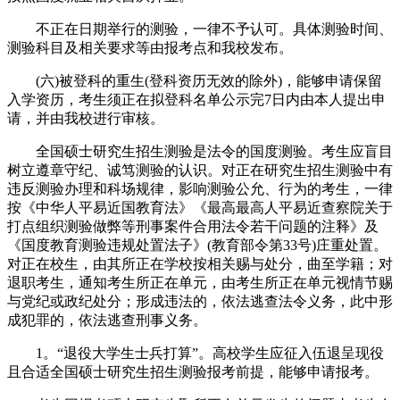
不正在日期举行的测验，一律不予认可。具体测验时间、
测验科目及相关要求等由报考点和我校发布。
(六)被登科的重生(登科资历无效的除外)，能够申请保留
入学资历，考生须正在拟登科名单公示完7日内由本人提出申
请，并由我校进行审核。
全国硕士研究生招生测验是法令的国度测验。考生应盲目
树立遵章守纪、诚笃测验的认识。对正在研究生招生测验中有
违反测验办理和科场规律，影响测验公允、行为的考生，一律
按《中华人平易近国教育法》《最高最高人平易近查察院关于
打点组织测验做弊等刑事案件合用法令若干问题的注释》及
《国度教育测验违规处置法子》(教育部令第33号)庄重处置。
对正在校生，由其所正在学校按相关赐与处分，曲至学籍；对
退职考生，通知考生所正在单元，由考生所正在单元视情节赐
与党纪或政纪处分；形成违法的，依法逃查法令义务，此中形
成犯罪的，依法逃查刑事义务。
1。“退役大学生士兵打算”。高校学生应征入伍退呈现役
且合适全国硕士研究生招生测验报考前提，能够申请报考。