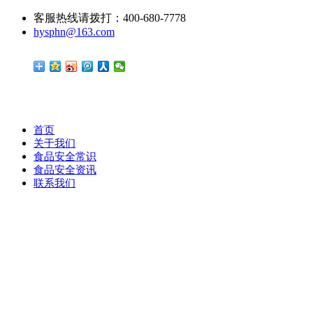
客服热线请拨打：400-680-7778
hysphn@163.com
首页
关于我们
食品安全常识
食品安全资讯
联系我们