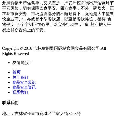
开展食物出产运营单元交叉查抄，严管严控食物出产运营环节
平安风险，切实保障饮食平安。四方食事，不外一碗炊火。正
在我市食安办、市场监管部分的不懈勤奋下，无论是大中型餐
饮企业商户，亦或是小型餐饮店，以至是餐饮摊位，都将“食
物平安”四个字刻正在心里、落实外行动中，“食”刻守护人平
易近群众舌尖上的平安。
Copyright © 2016 吉林J9集团|国际站官网食品有限公司.All
Rights Reserved
友情链接：
首页
关于我们
食品安全常识
食品安全资讯
联系我们
联系我们
地址：吉林省长春市宽城区兰家大街3468号