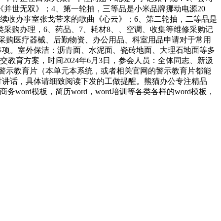
并世无双》；4、第一轮抽，三等品是小米品牌挪动电源20
续收办事室张戈带来的歌曲《心云》；6、第二轮抽，二等品是
类采购办理，6、药品、7、耗材8、、空调、收集等维修采购记
类请采购医疗器械、后勤物资、办公用品、科室用品申请对于常用
事项。室外保洁：沥青面、水泥面、瓷砖地面、大理石地面等多
教育方案，时间2024年6月3日，参会人员：全体同志、新汲
警示教育片（本单元本系统，或者相关官网的警示教育片都能
讨讲话，具体请细致阅读下发的工做提醒。熊猫办公专注精品
ord模板，简历word，word培训等各类各样的word模板，