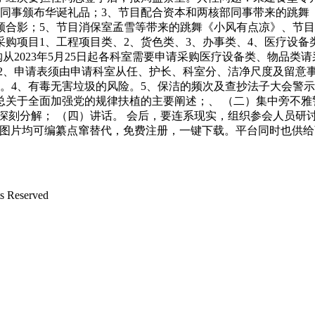
同事颁布华诞礼品；3、节目配合资本和两核部同事带来的跳舞《
领合影；5、节目消保室孟雪等带来的跳舞《小风有点凉》、节目
购项目1、工程项目类、2、货色类、3、办事类、4、医疗设备
购从2023年5月25日起各科室需要申请采购医疗设备类、物品
 2、申请表须由申请科室从任、护长、科室分、洁净尺度及留意
4、有毒无害垃圾的风险。5、保洁的频次及查抄法子大会警示交
总关于全面加强党的规律扶植的主要阐述；、 （二）集中旁不雅
深刻分解； （四）讲话。 会后，要连系现实，组织参会人员研
d及图片均可编纂点窜替代，免费注册，一键下载。平台同时也供给商务w
Reserved