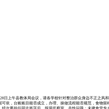
8日上午县教体局会议，请各学校针对整治群众身边不正之风和
可依，台账账目能否成立，办理、操做流程能否规范，食物留样“
，经次要担任同志签字后，报局监察室。共性问题：未建食堂专