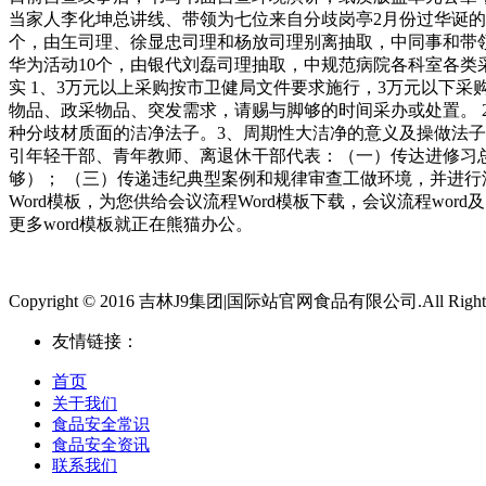
当家人李化坤总讲线、带领为七位来自分歧岗亭2月份过华诞的
个，由玍司理、徐显忠司理和杨放司理别离抽取，中同事和带
华为活动10个，由银代刘磊司理抽取，中规范病院各科室各类采
实 1、3万元以上采购按市卫健局文件要求施行，3万元以下采
物品、政采物品、突发需求，请赐与脚够的时间采办或处置。
种分歧材质面的洁净法子。3、周期性大洁净的意义及操做法子。
引年轻干部、青年教师、离退休干部代表：（一）传达进修习
够）； （三）传递违纪典型案例和规律审查工做环境，并进行
Word模板，为您供给会议流程Word模板下载，会议流程wor
更多word模板就正在熊猫办公。
Copyright © 2016 吉林J9集团|国际站官网食品有限公司.All Rights 
友情链接：
首页
关于我们
食品安全常识
食品安全资讯
联系我们