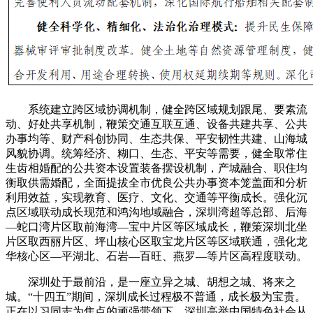
系统建立跨区域协调机制，健全跨区域规划跟尾、要素流
动、好处共享机制，鞭策交通互联互通、设备共建共享、公共
办事均等、财产科创协同、生态共保、平安韧性共建、山海城
风貌协调。统筹经济、糊口、生态、平安等需要，健全取常住
生齿相婚配的公共资本设置装备摆设机制，产城融合、职住均
衡取供需婚配，全面提拔全市优良公共办事资本笼盖面和分析
利用效益，实现教育、医疗、文化、交通等平衡成长。强化沉
点区域联动成长现范和鸿沟地域融合，深圳湾超等总部、后海
—蛇口湾片区取前海湾—宝中片区等区域成长，鞭策深圳北坐
片区取西丽片区、坪山核心区取宝龙片区等区域联通，强化龙
华核心区—平湖北、石岩—百旺、燕罗—等片区高程度联动。
深圳处于最前沿，是一座立异之城、胡想之城、将来之
城。“十四五”期间，深圳成长过程极不普通，成长极为宝贵。
正在以习同志为焦点的顽强带领下，深圳高举中国特色社会从