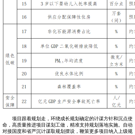
项目跟着规划走，环绕成长规划确定的计谋方针和沉点使
命，高质量推进项目谋划工做，精准支持规划落地实施。自动
对接国度和省严沉计谋取规划摆设，鞭策更多项目纳入上级规