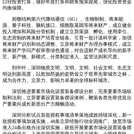
口径投资打算，做好年度打算和财务预算跟尾，强化投资资金
均衡保障。
前瞻结构第六代挪动通信（6G）、生物制制、将来能
源、量子科技、脑机接口、细胞取基因等将来财产，成立健全
投入增加和风险分管机制，建立立异策源、孵化、使用牵引、
生态营制的将来财产培育全链条。引育一批计谋科学家，加强
将来财产识别和动态调整。立异将来财产办理办事模式，成立
将来财产学问产权审查绿色通道，对合适财产成长导向的新手
艺、新产物、新模式，分类制定准入、监管法则和尺度。
到中叶，深圳物质文明、文明、文明、社会文明、生态文
明达到新高度，以愈加昂扬的姿势耸立于世界先辈城市之林，
成为合作力、立异力、影响力卓著的全球标杆城市。
深切推进要素市场化设置装备摆设分析，完美要素市场轨
制和法则，立异要素设置装备摆设体例，鞭策各类先辈优良出
产要素向成长新质出产力顺畅流动。
深圳分析试点首批授权事项清单落地成效持续深化，新一
批授权事项加速实施，48条立异经验行动全国推广。放宽市场
准入24条出格办法深切实施，获批开展要素市场化设置装备摆
设分析试点，入选首批国度营商立异试点城市。小我破产轨