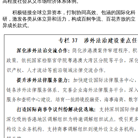
高程度社会从义市场经济体系体例。
积极链接全球立异资本，打制协同高效、包涵的国际化科
研，激发各类从体立异和活力，构成百舸争流、百花齐放的立
异成长款式。