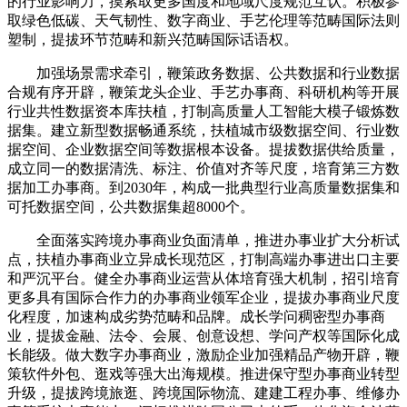
的行业影响力，摸索取更多国度和地域尺度规范互认。积极参
取绿色低碳、天气韧性、数字商业、手艺伦理等范畴国际法则
塑制，提拔环节范畴和新兴范畴国际话语权。
加强场景需求牵引，鞭策政务数据、公共数据和行业数据
合规有序开辟，鞭策龙头企业、手艺办事商、科研机构等开展
行业共性数据资本库扶植，打制高质量人工智能大模子锻炼数
据集。建立新型数据畅通系统，扶植城市级数据空间、行业数
据空间、企业数据空间等数据根本设备。提拔数据供给质量，
成立同一的数据清洗、标注、价值对齐等尺度，培育第三方数
据加工办事商。到2030年，构成一批典型行业高质量数据集和
可托数据空间，公共数据集超8000个。
全面落实跨境办事商业负面清单，推进办事业扩大分析试
点，扶植办事商业立异成长现范区，打制高端办事进出口主要
和严沉平台。健全办事商业运营从体培育强大机制，招引培育
更多具有国际合作力的办事商业领军企业，提拔办事商业尺度
化程度，加速构成劣势范畴和品牌。成长学问稠密型办事商
业，提拔金融、法令、会展、创意设想、学问产权等国际化成
长能级。做大数字办事商业，激励企业加强精品产物开辟，鞭
策软件外包、逛戏等强大出海规模。推进保守型办事商业转型
升级，提拔跨境旅逛、跨境国际物流、建建工程办事、维修办