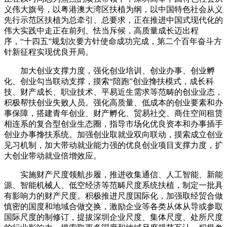
义伟大旗号，以粤港澳大湾区扶植为纲，以中国特色社会从义
先行示范区扶植为总牵引、总要求，正在推进中国式现代化的
伟大实践中走正在前列、怯当斥候，高质量成长迈出程
序，“十四五”规划次要方针使命成功完成，第二个百年奋斗方
针新征程实现优良开局。
加大创业支撑力度，强化创业培训、创业办事、创业孵
化、创业勾当联动支撑，摸索“陪跑”创业搀扶模式，成长科
技、财产成长、职业技术、平易近生需求等范畴的创业业态，
积极帮扶创业失败人员。强化高质量、低成本的创业要素和办
事保障，搭建青年创业、财产孵化、贸易社交、商住空间租赁
相连系的复合型创业生态圈，指导市场化优良资本和办事插手
创业办事搀扶系统。加强创业取就业双向联动，摸索成立创业
见习机制，加大带动就业能力强的优良创业项目支撑力度，扩
大创业带动就业倍增效应。
实施财产尺度领航步履，推进收集通信、人工智能、新能
源、智能机械人、低空经济等范畴尺度系统扶植，制定一批具
有影响力的财产尺度。积极推进尺度国际化，加强取经贸合做
慎密的国度和地域合做交换，激励企业等各类从体从导或参取
国际尺度的制修订，提拔深圳企业尺度、集体尺度、处所尺度