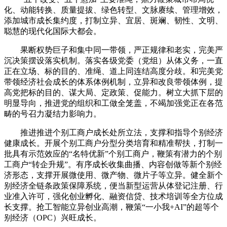
化、动能转换、质量提拔、绿色转型、文脉赓续、管理增效，
添加城市成长集约度，打制立异、宜居、斑斓、韧性、文明、
聪慧的现代化国际大都会。
果断权势巨子和集中同一带领，严正规律和老实，完美严
沉决策摆设落实机制。落实各级党委（党组）从体义务，一直
正在立场、标的目的、准绳、道上同连结高度分歧。和完美党
带领经济社会成长的体系体例机制，立异和改良带领体例，提
高党把标的目的、谋大局、定政策、促能力。树立大抓下层的
明显导向，推进党的组织和工做全笼盖，不竭加强党正在各范
畴的号召力凝结力影响力。
推进推进个别工商户成长处所立法，支撑和指导个别经济
健康成长。开展个别工商户分型分类培育和精准帮扶，打制一
批具有示范效应的“名特优新”个别工商户，鞭策有潜力的个别
工商户“转企升规”。有序成长收集曲播、内容创做等新个别经
济形态，支撑开展微使用、微产物、微片子等立异。健全新个
别经济全链条政策保障系统，便当新型运营从体登记注册、行
业准入许可，强化创业孵化、融资信贷、技术培训等全方位成
长支撑。抢工智能立异创业高潮，鞭策“一小我+AI”的超等个
别经济（OPC）兴旺成长。