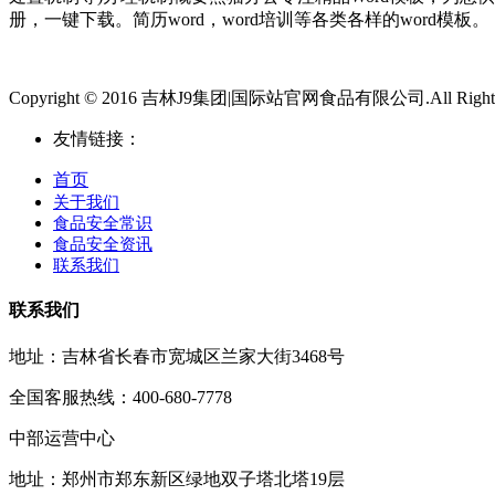
册，一键下载。简历word，word培训等各类各样的word模板。
Copyright © 2016 吉林J9集团|国际站官网食品有限公司.All Rights 
友情链接：
首页
关于我们
食品安全常识
食品安全资讯
联系我们
联系我们
地址：吉林省长春市宽城区兰家大街3468号
全国客服热线：400-680-7778
中部运营中心
地址：郑州市郑东新区绿地双子塔北塔19层