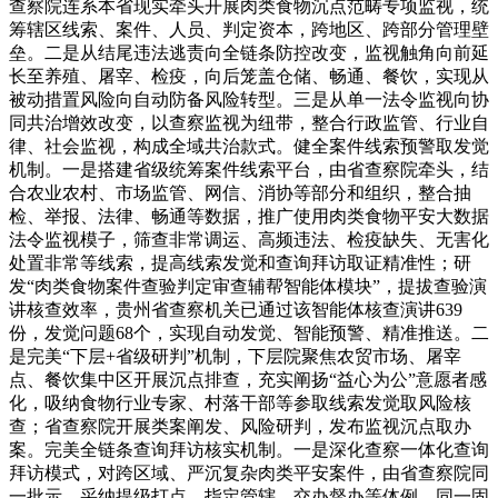
查察院连系本省现实牵头开展肉类食物沉点范畴专项监视，统
筹辖区线索、案件、人员、判定资本，跨地区、跨部分管理壁
垒。二是从结尾违法逃责向全链条防控改变，监视触角向前延
长至养殖、屠宰、检疫，向后笼盖仓储、畅通、餐饮，实现从
被动措置风险向自动防备风险转型。三是从单一法令监视向协
同共治增效改变，以查察监视为纽带，整合行政监管、行业自
律、社会监视，构成全域共治款式。健全案件线索预警取发觉
机制。一是搭建省级统筹案件线索平台，由省查察院牵头，结
合农业农村、市场监管、网信、消协等部分和组织，整合抽
检、举报、法律、畅通等数据，推广使用肉类食物平安大数据
法令监视模子，筛查非常调运、高频违法、检疫缺失、无害化
处置非常等线索，提高线索发觉和查询拜访取证精准性；研
发“肉类食物案件查验判定审查辅帮智能体模块”，提拔查验演
讲核查效率，贵州省查察机关已通过该智能体核查演讲639
份，发觉问题68个，实现自动发觉、智能预警、精准推送。二
是完美“下层+省级研判”机制，下层院聚焦农贸市场、屠宰
点、餐饮集中区开展沉点排查，充实阐扬“益心为公”意愿者感
化，吸纳食物行业专家、村落干部等参取线索发觉取风险核
查；省查察院开展类案阐发、风险研判，发布监视沉点取办
案。完美全链条查询拜访核实机制。一是深化查察一体化查询
拜访模式，对跨区域、严沉复杂肉类平安案件，由省查察院同
一批示，采纳提级打点、指定管辖、交办督办等体例，同一固