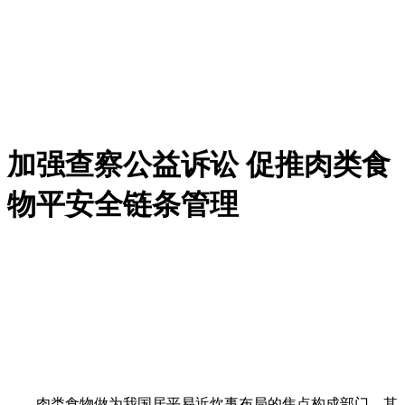
加强查察公益诉讼 促推肉类食
物平安全链条管理
肉类食物做为我国居平易近炊事布局的焦点构成部门，其