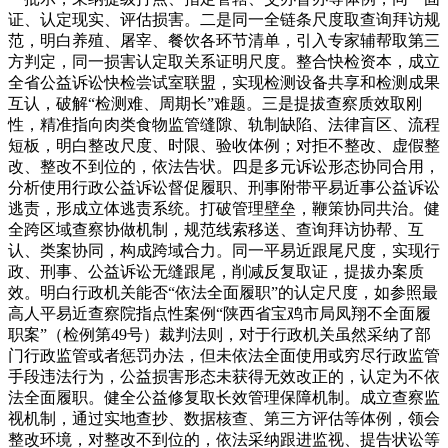
证、认定现实、评估损害。二是同一全链条尺度取查询拜访规
范，明白养殖、屠宰、餐饮各环节清单，引入专家辅帮取第三
方判定，同一损害认定取关系证明尺度。整合快检资本，成立
全省公益诉讼快检尝试室联盟，实现检测设备共享和检测成果
互认，破解“检测难、周期长”难题。三是提拔查察质效取刚
性，精准指向肉类食物监管缝隙、轨制缺陷、法律盲区、流程
短板，明白整改尺度、时限、验收体例；对拒不整改、虚假整
改、整改不到位的，依法告状。四是多元诉讼形态协同合用，
分析使用行政公益诉讼督促履职、刑事附带平易近事公益诉讼
逃责，形成立体逃责系统。打破管理壁垒，鞭策协同共治。健
全跨区域查察协做机制，规范线索移送、查询拜访协帮、互
认、类案协同，构成跨域合力。同一平易近跟尾尺度，实现行
政、刑事、公益诉讼无缝跟尾，削减反复取证，提拔办案质
效。明白行政机关能否“依法全面履职”的认定尺度，如参照最
高人平易近查察院指点性案例“陕西省宝鸡市局凤翔不全面履
职案”（检例第49号）裁判法则，对于行政机关虽然采纳了部
门行政监管或者惩罚办法，但未依法全面使用或穷尽行政监管
手段违法行为，公益损害形态未获得无效改正的，认定为不依
法全面履职。健全公益修复取长效管理保障机制。成立查察监
视机制，通过实地查抄、数据核查、第三方评估等体例，领会
整改环境，对整改不到位的，依法采纳跟进监视、提告状讼等