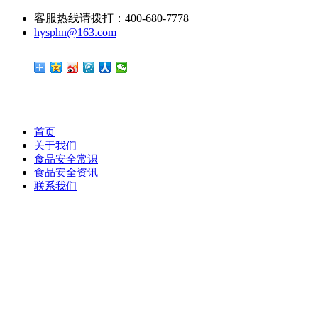
客服热线请拨打：400-680-7778
hysphn@163.com
首页
关于我们
食品安全常识
食品安全资讯
联系我们