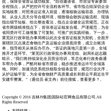
批，保障全省首证成功核发。”自动邀请省、市营业专家参加
全程指点，从严把控许可全流程各环节。省市指点组深切企业
实地核查，对照准运证准入前提，逐项核验运输容器、办理轨
制、从业人员天分等合规环境，细致领会散拆运输流程、现场
指出细节短板、给出整改看法，指点企业健全运营规范。正在
省市两级精准指点下，首张准运证核发合规、严谨规范，为全
省同类许可工做堆集了可复制、可推广的实践经验。下一步，
莱芜区行政审批办事局将以此次全省首证核发为契机，全面开
展辖区沉点液态食物出产及运输企业摸底排查，成立台账清
单，指导相关从体应办尽办。“首证的落地只是第一步，全域
推开才是环节。”莱芜区行政审批办事局党组、副局长赵志颖
暗示，“我们将持续深化全员营业培训，常态化奉行政务曲通
车帮办办事，严酷对标省市摆设，稳步推进准运许可全域落
地。同时，加速消息系统扶植取全链条监管，规范行业次序，
从护运输平安，为全省食物财产高质量成长和群众平易近生平
安建牢樊篱。”（通信员 崔文冉）前往搜狐，查看更多？。
Copyright © 2016 吉林J9集团|国际站官网食品有限公司.All
Rights Reserved
友情链接：