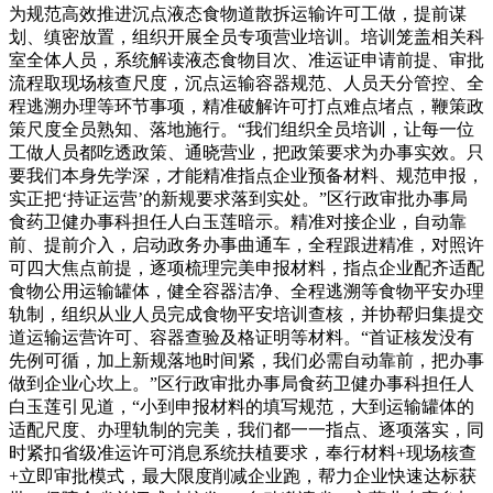
为规范高效推进沉点液态食物道散拆运输许可工做，提前谋
划、缜密放置，组织开展全员专项营业培训。培训笼盖相关科
室全体人员，系统解读液态食物目次、准运证申请前提、审批
流程取现场核查尺度，沉点运输容器规范、人员天分管控、全
程逃溯办理等环节事项，精准破解许可打点难点堵点，鞭策政
策尺度全员熟知、落地施行。“我们组织全员培训，让每一位
工做人员都吃透政策、通晓营业，把政策要求为办事实效。只
要我们本身先学深，才能精准指点企业预备材料、规范申报，
实正把‘持证运营’的新规要求落到实处。”区行政审批办事局
食药卫健办事科担任人白玉莲暗示。精准对接企业，自动靠
前、提前介入，启动政务办事曲通车，全程跟进精准，对照许
可四大焦点前提，逐项梳理完美申报材料，指点企业配齐适配
食物公用运输罐体，健全容器洁净、全程逃溯等食物平安办理
轨制，组织从业人员完成食物平安培训查核，并协帮归集提交
道运输运营许可、容器查验及格证明等材料。“首证核发没有
先例可循，加上新规落地时间紧，我们必需自动靠前，把办事
做到企业心坎上。”区行政审批办事局食药卫健办事科担任人
白玉莲引见道，“小到申报材料的填写规范，大到运输罐体的
适配尺度、办理轨制的完美，我们都一一指点、逐项落实，同
时紧扣省级准运许可消息系统扶植要求，奉行材料+现场核查
+立即审批模式，最大限度削减企业跑，帮力企业快速达标获