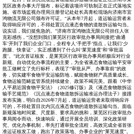
芜区政务办事大厅颁布，标记着该项许可轨制正在正式落地实
施。省市场监视办理局注册登记处处长高青松现场向济南市宜
鸿物流无限公司颁布许可证。“从本年7月起，道运输运营者未
取得响应许可的，不得处置沉点液态食物的道散拆运输勾当。
说实话，我们挺焦急的。”济南市宜鸿物流无限公司担任人张
克彩感伤，“没想到我们莱芜区行政审批办事局间接把‘曲通
车’开到了我们企业门口，全程专人‘手把手’指点，让我们‘少
跑腿、快拿证’，实正感遭到了什么叫‘莱芜速度’和‘审批温
度’。”此次首证核发，是莱芜区行政审批办事局积极应对行业
新规、自动优化办事流程的主要，为全省液态食物运输平安审
批工做树立了先行标杆，表现了“审批从严、办事靠前”的政
务，切实建牢食物平安运输防地，赋能食物财产高质量成长。
食物运输范畴监管系统持续健全、政策不竭完美。跟着《中华
人平易近国食物平安法》（2025修订版）及《液态食物散拆运
输手艺规范》《沉点液态食物道散拆运输准运办理法子》接踵
发布实施，明白自2026年7月起，道运输运营者未取得响应许
可的，不得处置目次内沉点液态食物的道散拆运输勾当。面临
新规落地时间紧、尺度新、要求高的挑和，莱芜区行政审批办
事局闻令而动、快速响应，通过开展全员培训、深化政策研
究、优化办事机制，率先打通审批全流程，高效完成全省首张
准运证核发工做，跑出了政策落地、办事企业的“莱芜速度”。