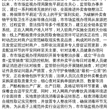
以来，市市场监视办理局聚焦平易近生关心，监管取办事并
沉，通过一系列精准无效的行动，全面推进外卖食物整治工
做，将保障市平易近“舌尖上的平安”落到实处。为破解外卖食
物平安取卫生不达标等痛点问题，市市场监视办理局从泉源把
控、过程监管、普法指导等多个维度发力，建立起全链条监管
系统。正在入网商户准入环节，对入驻商户实施全流程天分核
验：线上严酷核查停业执照取食物运营许可证的实正在性，同
时动态比对商户运营范畴取现实售卖品类，构成闭环办理。一
旦发觉证照过时商户，当即依法清退并专人督促证照更新，外
卖配送环节的平安同样至关主要。针对送餐人员健康办理问
题，市市场监视办理局组织开展专项整治步履，成立“平台自
查+监管抽查”双沉防控机制。要求外卖平台每日对送餐人员健
康证消息进行比对核查，监管部分同步开展随机抽查，对过时
证件及假证问题从严措置，全力守护食物配送“最初一公里”的
平安。正在食物包拆平安方面，法律人员沉点查抄外卖餐盒的
采购渠道取质量天分，细心查对采购单据的来历、数量等消
息，严酷检验出产厂家、出产日期、及格证明等环节要素，确
保餐盒合适平安尺度。同时，对入网商户的餐饮具消毒环境进
行全面排查，实地查抄清洗消毒设备运转形态，核查消毒流程
合规性取记实完整性，并放置专人整改环境，确保消毒环节无
死角。为从底子上规范外卖行业运营行为，市市场监视办理局