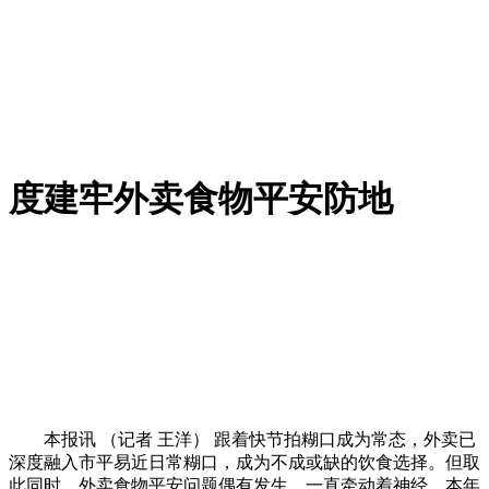
度建牢外卖食物平安防地
本报讯 （记者 王洋） 跟着快节拍糊口成为常态，外卖已
深度融入市平易近日常糊口，成为不成或缺的饮食选择。但取
此同时，外卖食物平安问题偶有发生，一直牵动着神经。本年