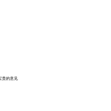
宝贵的意见