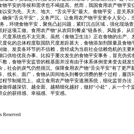
食物平安的等候和需求也不竭提高。然而，我国食用农产物平安
食以安为先。天大、地大、“舌尖平安”最大。食物平安，是关系
确保“舌尖平安”，义务严沉。让食用农产物平安更令人安心，
务，环绕食物平安，聚焦凸起问题，紧盯沉点区域，强化现场查
抓好这项工做。食用农产物“从农田到餐桌”链条长、风险多。从
，尺度系统也不太完美。虽然《食物卫生法》正在食物的出产、
尺度化的总体程度取国防尺度差距甚大，食物添加剂限量及食物
制做、发卖各环节的不信赖，曾经成为当前社会信赖危机的主要
糊口供给优良办事。比拟于屡次发生的食物平安事务，冒充伪劣
不敷，食物平安监管的根基面并没有由于体系体例变来变去就发
杂，社会的戾气仍然很沉。保障食用农产物“舌尖平安”有了更严
多、线长、面广，食物从田间地头到餐饮消费的整个过程，履历
过程节制规范上。成立食用农产物平安逃溯系统，细化监管办法
做得越深切、越全面、越精细化越好，做好“小处”，从一个个监
群众的获得感、幸福感、平安感。
Reserved