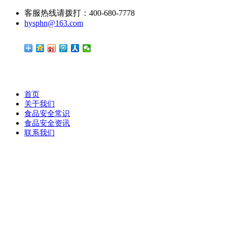
客服热线请拨打：400-680-7778
hysphn@163.com
首页
关于我们
食品安全常识
食品安全资讯
联系我们