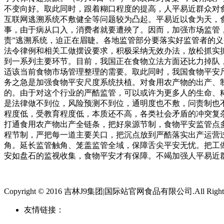
不变向好。取此同时，跟着糊口程度的提高，人平易近群众对
互联网逃溯系统不敷健全等问题较为凸起。平易近以食为天，
事，由于病从口入，消费者就要遭殃了。因而，加强市场监管，
责”逃溯系统，迫正在眉睫。各地监管部分要落实好监管者的义
法令律例和相关工做摆设要求，积极采纳无效办法，放松抓实
到一系列主要环节。目前，我国正在食物立法方面还比力掉队
适该当前食物市场管理整理的需要。取此同时，我国食物平安
务之急是加强食物平安尺度系统扶植。对食用农产物的出产、
的。由于对这个行业的严酷监管，可以或许为更多人的生命、
是法律做不到位，风险预测不到位，通明度也不敷，问责制也
程度低，受教育程度低，本质还不高，各类社会矛盾的冲突复
打通食用农产物出产全链条，把好泉源节制，食物平安监管点
程节制，严把每一道主要关口，把沉点放到严酷落实出产运营
角。延长监管触角、笼盖监管全域，保障舌尖平安无忧。把工做
安如盘石的监视收集，食物平安才有保障。不竭加强人平易近
Copyright © 2016 吉林J9集团|国际站官网食品有限公司.All Rights 
友情链接：