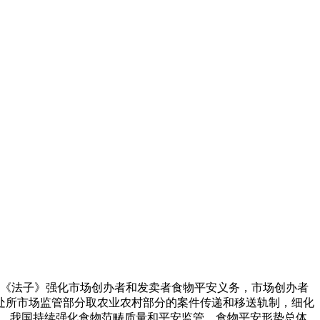
《法子》强化市场创办者和发卖者食物平安义务，市场创办者
处所市场监管部分取农业农村部分的案件传递和移送轨制，细化
来，我国持续强化食物范畴质量和平安监管，食物平安形势总体