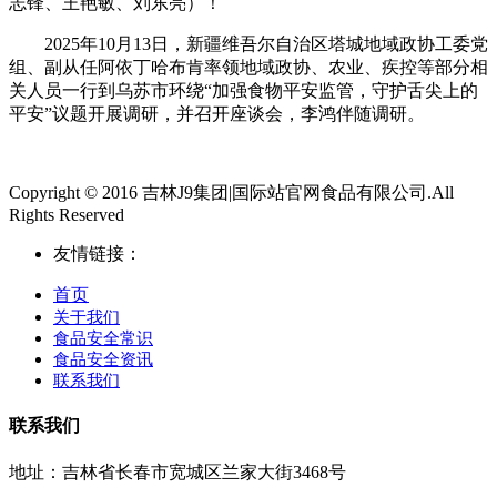
志锋、王艳敏、刘东亮）！
2025年10月13日，新疆维吾尔自治区塔城地域政协工委党
组、副从任阿依丁哈布肯率领地域政协、农业、疾控等部分相
关人员一行到乌苏市环绕“加强食物平安监管，守护舌尖上的
平安”议题开展调研，并召开座谈会，李鸿伴随调研。
Copyright © 2016 吉林J9集团|国际站官网食品有限公司.All
Rights Reserved
友情链接：
首页
关于我们
食品安全常识
食品安全资讯
联系我们
联系我们
地址：吉林省长春市宽城区兰家大街3468号