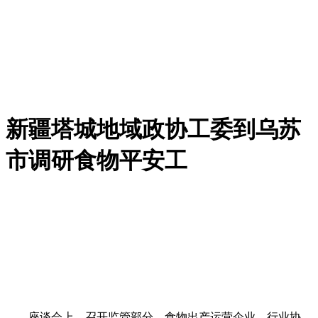
新疆塔城地域政协工委到乌苏
市调研食物平安工
座谈会上，召开监管部分、食物出产运营企业、行业协