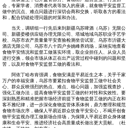
会，专家学者、消费者代表等加入的座谈，就食物平安监督工
做中的沉点、难点问题进行深切会商和交换，听取各方的看法
和，配合切磋处理问题的对策和办法。
当天，调研组一行先后来到新疆乌苏啤酒（乌苏）无限公
司、新疆娄楼供应链办理无限公司、塔城地域乌苏职业手艺学
校、乌苏市农产质量量平安查验检测坐尝试室、乌苏市沂疆大
酒店无限公司、乌苏市八十四户乡姚峰养鸡场，采纳实地查看
食物平安情况和监督工做落实环境，取企业担任人、从业人员
进行交换，领会市场从体正在出产运营过程中碰到的问题和坚
苦，以及对食物平安监督工做的看法和。
阿依丁哈布肯强调，食物安满是平易近生之本，关乎千家
万户的幸福安康，乌苏市要紧扣食物平安监督工做中社会关
心、群众反映强烈的热点、难点、核心问题，加强监视查抄，
强化工做办法，提高食物平安监督工做的针对性和实效性。要
深刻熟悉和精准把握市场经济前提下食物监督工做的内正在和
客不雅纪律，进一步深化食物监管体系体例，鼎力整理和规范
食物市场次序，确保人平易近群众饮食平安安心，不竭开创食
物平安监视办理工做新场合排场，为保障人平易近群众身体健
康和生命平安、推进经济社会高质量成长做出更大贡献。（杜