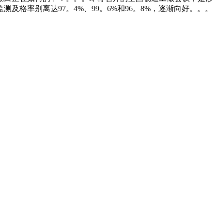
格率别离达97。4%、99。6%和96。8%，逐渐向好。。。