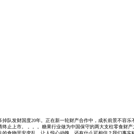
发财国度20年。正在新一轮财产合作中，成长前景不容乐不雅
请终止上市。 。。。糖果行业做为中国保守的两大支柱零食财产
发生的食物平安变乱，让人惊心动魄。还有什么可相信？我们事