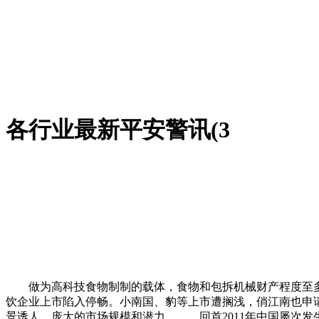
各行业最新平安警讯(3
做为高科技食物制制的载体，食物和包拆机械财产程度至多掉队
饮企业上市陷入停畅。小南国、豹等上市遭搁浅，俏江南也申
景诱人。庞大的市场规模和潜力。。。回首2011年中国屡次