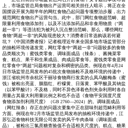
上，市场监管总局食物出产运营司相关担任人暗示，将正在全
国摆设开展为期半年的网红食物凸起问题专项整治步履，出力
规范网红食物出产运营勾当。此中，部门网红食物超范畴、超
限量利用食物添加剂，以及不法添加药品和非食用物质（“两
超一非”）等违法犯为被列入沉点整治范畴。那么，哪些网红
食物“两超一非”的风险现患较大？消费者日常选购该若何避
坑？《中国消费者报》记者梳理近年来全国多地市场监管部分
的抽检环境传递发觉，网红零食中“两超一非”问题较多的食物
品类顺次为：蜜饯类零食、调味面成品（辣条）、酱腌菜零
食、糕点、果干和生果成品、肉成品零食等。蜜饯类零食是网
红零食中“两超”问题相对复杂和稠密的品类。例现在年4月24
日市场监管总局发布的45批次食物抽检不及格环境的传递中，
浙江省杭州市余杭区干丽珍食物商行发卖的么凤乌酸梅条（蜜
饯）被检出亮蓝、胭脂红、柠檬黄、日落黄、苯甲酸及其钠盐
（以苯甲酸计）不及格，同时不异色泽着色剂夹杂利用时各自
用量占其最大利用量比例之和也不合适《食物平安国度尺度
食物添加剂利用尺度》（GB 2760—2024）的。调味面成品
（网红辣条）存正在的问题次要集中正在甜味剂超范畴利用等
方面。例现在年2月市场监管总局发布的抽检环境传递中，江
苏弘迈食物科技无限公司发卖的风干牛肉条味（调味面成
品），被检出三氯蔗糖查验值不合适相关尺度的。糕点、糖果