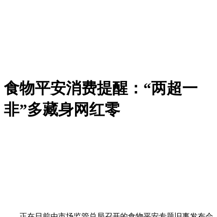
食物平安消费提醒：“两超一
非”多藏身网红零
正在日前由市场监管总局召开的食物平安专题旧事发布会