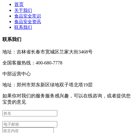
首页
关于我们
食品安全常识
食品安全资讯
联系我们
联系我们
地址：吉林省长春市宽城区兰家大街3468号
全国客服热线：400-680-7778
中部运营中心
地址：郑州市郑东新区绿地双子塔北塔19层
如果你对我们的服务服务感兴趣，可以在线咨询，或者提供您
宝贵的意见