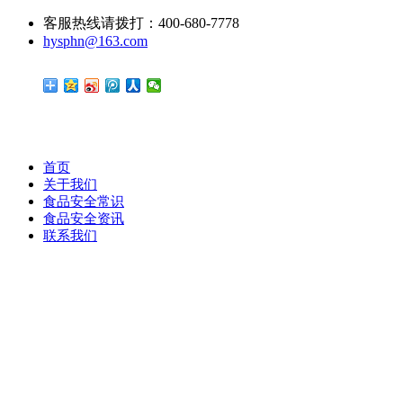
客服热线请拨打：400-680-7778
hysphn@163.com
首页
关于我们
食品安全常识
食品安全资讯
联系我们