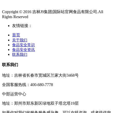
Copyright © 2016 吉林J9集团|国际站官网食品有限公司.All
Rights Reserved
友情链接：
首页
关于我们
食品安全常识
食品安全资讯
联系我们
联系我们
地址：吉林省长春市宽城区兰家大街3468号
全国客服热线：400-680-7778
中部运营中心
地址：郑州市郑东新区绿地双子塔北塔19层
如果你对我们的服务服务感兴趣，可以在线咨询，或者提供您